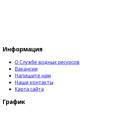
Служба водных водных ресурсов при М
Информация
О Службе водных ресурсов
Вакансии
Напишите нам
Наши контакты
Карта сайта
График
Рабочие дни:
Понедельник - Пятница с 9:00 - 18:00