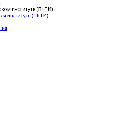
в
ом институте (ПКТИ)
ния