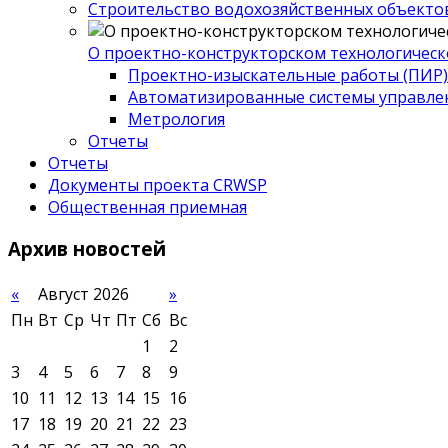
Строительство водохозяйственных объекто
О проектно-конструкторском технологическ
Проектно-изыскательные работы (ПИР)
Автоматизированные системы управле
Метрология
Отчеты
Отчеты
Документы проекта CRWSP
Общественная приемная
Архив
новостей
«
Август 2026
»
Пн
Вт
Ср
Чт
Пт
Сб
Вс
1
2
3
4
5
6
7
8
9
10
11
12
13
14
15
16
17
18
19
20
21
22
23