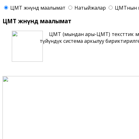
ЦМТ жѳнүндѳ маалымат
Натыйжалар
ЦМТнын 
ЦМТ жѳнүндѳ маалымат
ЦМТ (мындан ары-ЦМТ) тексттик м
түйүндүк система аркылуу бириктирилге