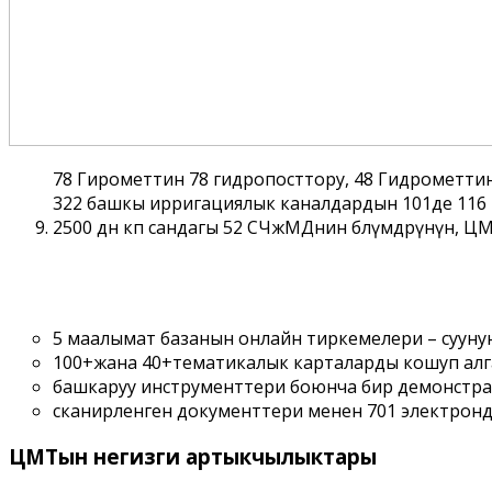
78 Гирометтин 78 гидропосттору, 48 Гидрометтин
322 башкы ирригациялык каналдардын 101де 116 
2500 дѳн кѳп сандагы 52 СЧжМДнин бѳлүмдѳрүнүн,
5 маалымат базанын онлайн тиркемелери – суунун 
100+жана 40+тематикалык карталарды кошуп алга
башкаруу инструменттери боюнча бир демонстрац
сканирленген документтери менен 701 электронду
ЦМТын негизги артыкчылыктары