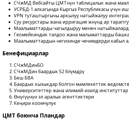
СЧжМД Вебсайты ЦМТнүн таблицалык жана маалы
УСРБД-1 алкагында Кыргыз Республикасы үчүн и
VPN туташтыргычы аркылуу натыйжалуу интеграц
Суу ресурстары жана ирригация жѳнүндѳ ар тара
Маалыматтарды чагылдыруу менен натыйжалард
Геомейкиндик талдоо жана малыматтарды башкар
Маалыматтардын негизинде чечимдерди кабыл ал
Бенефициарлар
СЧжМДинБО
СЧжМДин баардык 52 бѳлүмдѳрү
Беш БВА
Баардык кызыкдар болгон мамлекеттик ведомст
Университеттер жана илимий-изилдѳѳ институттар
Ѳнүгүүнүн эл аралык агенттиктери
Кеңири коомчулук
ЦМТ боюнча Пландар