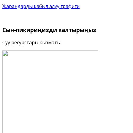
Жарандарды кабыл алуу графиги
Сын-пикириңизди
калтырыңыз
Суу ресурстары кызматы