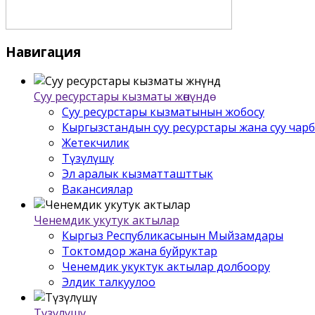
Навигация
Суу ресурстары кызматы жѳнүндѳ
Суу ресурстары кызматынын жобосу
Кыргызстандын суу ресурстары жана суу чар
Жетекчилик
Түзүлүшү
Эл аралык кызматташттык
Вакансиялар
Ченемдик укутук актылар
Кыргыз Республикасынын Мыйзамдары
Токтомдор жана буйруктар
Ченемдик укуктук актылар долбоору
Элдик талкуулоо
Түзүлүшү