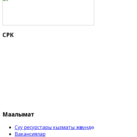
СРК
Кыргыз Республикасынын Суу 
Маалымат
Суу ресурстары кызматы жѳнүндѳ
Вакансиялар