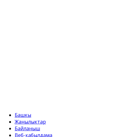
ул. Токтоналиева, 4 "А"
Телефон:
+996 312 54 90-95 (кабылдама)
Факс:
+996 312 54 90-95
E-mail:
svr@water.gov.kg
Башкы
Жанылыктар
Байланыш
Веб-кабылдама