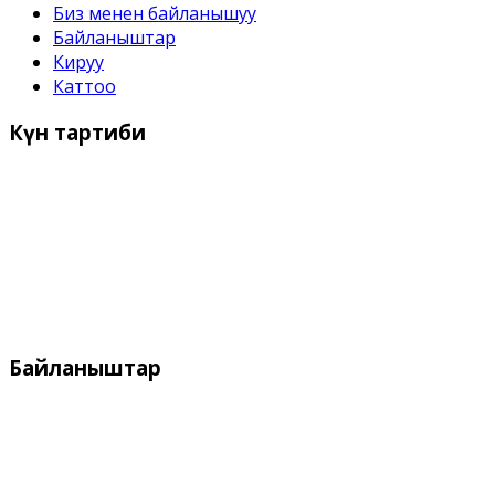
Биз менен байланышуу
Байланыштар
Кируу
Каттоо
Күн
тартиби
Иш күндѳрү:
Дүйшѳмбү- Жума 9:00 дон - 18:00 го чейин
Дем алыш күндѳрү:
Ишемби, Жекшемби
Байланыштар
Дареги:
Кыргызстан, Бишкек, 720055