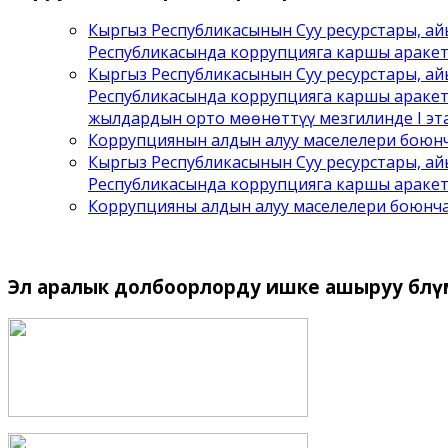
Кыргыз Республикасынын Суу ресурстары, а
Республикасында коррупцияга каршы араке
Кыргыз Республикасынын Суу ресурстары, а
Республикасында коррупцияга каршы аракет
жылдардын орто мөөнөттүү мезгилинде I эта
Коррупциянын алдын алуу маселелери боюнч
Кыргыз Республикасынын Суу ресурстары, а
Республикасында коррупцияга каршы аракет
Коррупцияны алдын алуу маселелери боюнч
Эл
аралык долбоорлорду ишке ашыруу бѳлү