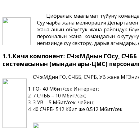
Цифралык маалымат түйүнү командас
Суу чарба жана мелиорация Департаменти
жана анын облустук жана райондук бѳл
персоналын жана командасын окутууну
негизинде суу сектору, дарыя агымдары,
1.1.Кичи компонент: СЧжМДнын ГОсу, СЧББ 
системасынын (мындан ары-ЦМС) персоналы
СЧжМДин ГО, СЧББ, СЧРБ, УВ жана МГЭнин 
ГО- 40 Мбит/сек Интернет;
7 СЧББ – 10 Мбит/сек;
3 УВ – 5 Мбит/сек. чейин;
40 СЧРБ- 512 Кбит же 0.512 Мбит/сек