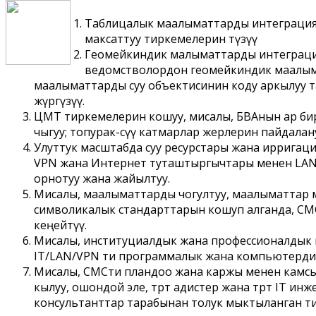
Таблицалык маалыматтарды интеграциял
максаттуу тиркемелерин түзүү
Геомейкиндик малыматтарды интеграция
ведомстволордон геомейкиндик маалыма
маалыматтарды суу объектисинин коду аркылуу
жүргүзүү.
ЦМТ тиркемелерин кошуу, мисалы, БВАнын ар бир бе
чыгуу; топурак-ѳсүү катмарлар жерлерин пайдал
Улуттук масштабда суу ресурстары жана ирригац
VPN жана Интернет туташтыргычтары менен LAN-с
орнотуу жана жайылтуу.
Мисалы, маалыматтарды чогултуу, маалыматтар 
символикалык стандарттарын кошуп алганда, СМС
кеңейтүү.
Мисалы, институциалдык жана профессионалдык ѳ
IT/LAN/VPN ти программалык жана компьютердик т
Мисалы, СМСти пландоо жана каржы менен камсыз кы
кылуу, ошондой эле, тѳрт адистер жана тѳрт IT ин
консультанттар тарабынан толук мыктыланган т