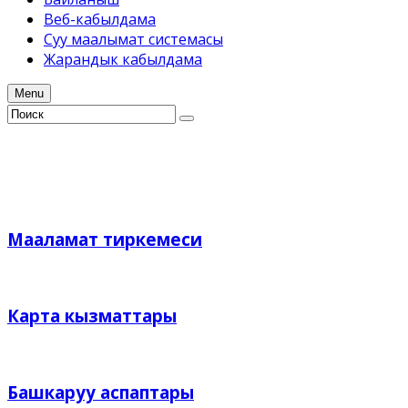
Веб-кабылдама
Суу маалымат системасы
Жарандык кабылдама
Menu
Мааламат тиркемеси
Карта кызматтары
Башкаруу аспаптары