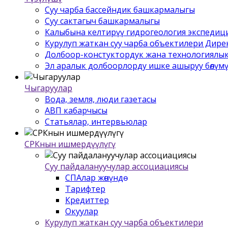
Суу чарба бассейндик башкармалыгы
Суу сактагыч башкармалыгы
Калыбына келтирүү гидрогеология экспедиц
Курулуп жаткан суу чарба объектилери Дир
Долбоор-констуктордук жана технологиялык
Эл аралык долбоорлорду ишке ашыруу бѳлүм
Чыгаруулар
Вода, земля, люди газетасы
АВП кабарчысы
Статьялар, интервьюлар
СРКнын ишмердүүлүгү
Суу пайдалануучулар ассоциациясы
СПАлар жѳнүндѳ
Тарифтер
Кредиттер
Окуулар
Курулуп жаткан суу чарба объектилери