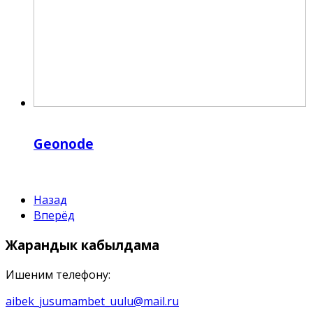
Geonode
Назад
Вперёд
Жарандык
кабылдама
Ишеним телефону:
aibek_jusumambet_uulu@mail.ru