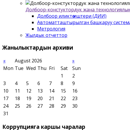
Долбоор-констуктордук жана технологиялык
Долбоор иликтѳѳ иштери (ДИИ)
Автоматташтырылган башкаруу систем
Метрология
Жылдык отчеттор
Жанылыктардын
архиви
«
August 2026
»
Mon
Tue
Wed
Thu
Fri
Sat
Sun
1
2
3
4
5
6
7
8
9
10
11
12
13
14
15
16
17
18
19
20
21
22
23
24
25
26
27
28
29
30
31
Коррупцияга
каршы чаралар