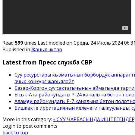
Read
599
times
Last modified on Среда, 24 Июль 2024 06:3
Published in
Жанылыктар
Latest from Пресс служба СВР
Суу ресурстары кызматынын борбордук аппаратт
ачык конкурс жарыялайт
Базар-Коргон суу сактагычынын аймагында тарти
Ысык-Ата районундагы Р-24 каналына бетон полот
Аламүдүн районундагы Р-7 каналына бетон полотн
Бишкекте ирригациянын келечеги талкууланды: с
More in this category:
« СУУ ЧАРБАСЫНДА ИШТЕГЕНДЕ
Login to post comments
back to top