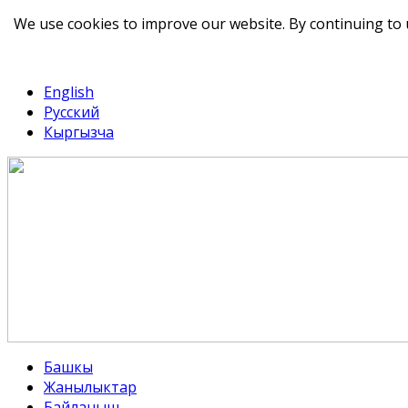
We use cookies to improve our website. By continuing to 
telegram
TikTok
English
Русский
Кыргызча
Башкы
Жанылыктар
Байланыш