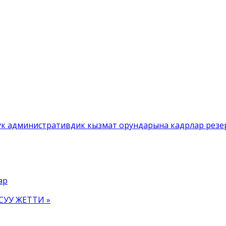
 административдик кызмат орундарына кадрлар резерв
ар
СУУ ЖЕТТИ »