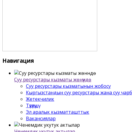
Навигация
Суу ресурстары кызматы жѳнүндѳ
Суу ресурстары кызматынын жобосу
Кыргызстандын суу ресурстары жана суу чар
Жетекчилик
Түзүлүшү
Эл аралык кызматташттык
Вакансиялар
Ченемдик укутук актылар