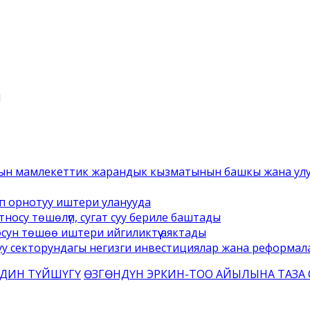
1
ын мамлекеттик жарандык кызматынын башкы жана улук
п орнотуу иштери уланууда
носу төшөлүп, сугат суу бериле баштады
осун төшөө иштери ийгиликтүү аяктады
уу секторундагы негизги инвестициялар жана реформал
РДИН ТҮЙШҮГҮ
ӨЗГӨНДҮН ЭРКИН-ТОО АЙЫЛЫНА ТАЗА 