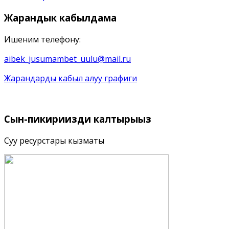
Жарандык
кабылдама
Ишеним телефону:
aibek_jusumambet_uulu@mail.ru
Жарандарды кабыл алуу графиги
Сын-пикириңизди
калтырыңыз
Суу ресурстары кызматы