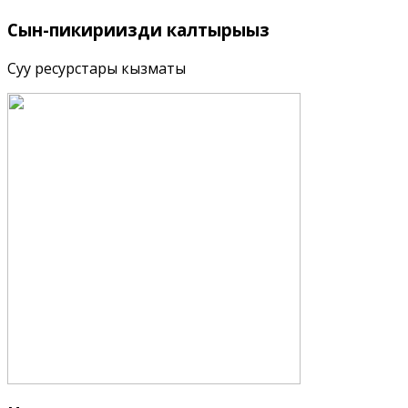
Сын-пикириңизди
калтырыңыз
Суу ресурстары кызматы