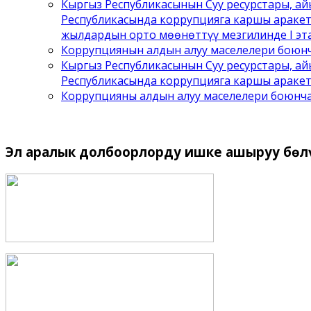
Кыргыз Республикасынын Суу ресурстары, а
Республикасында коррупцияга каршы аракет
жылдардын орто мөөнөттүү мезгилинде I эта
Коррупциянын алдын алуу маселелери боюнч
Кыргыз Республикасынын Суу ресурстары, а
Республикасында коррупцияга каршы аракет
Коррупцияны алдын алуу маселелери боюнч
Эл
аралык долбоорлорду ишке ашыруу бѳл