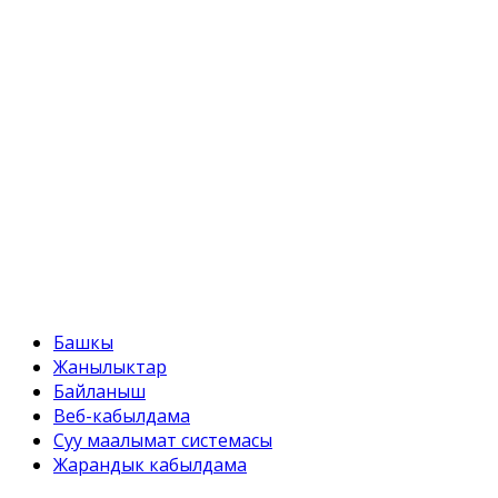
+996 312 54 90-95 (кабылдама)
Факс:
+996 312 54 90-95
E-mail:
svr@water.gov.kg
Башкы
Жанылыктар
Байланыш
Веб-кабылдама
Суу маалымат системасы
Жарандык кабылдама