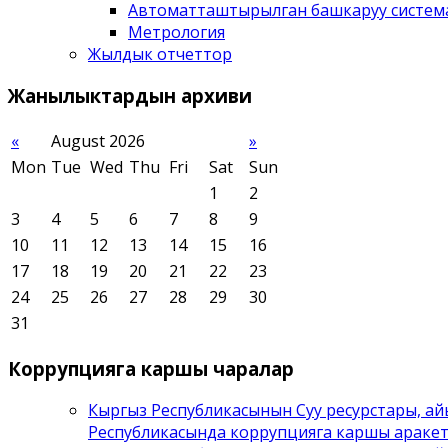
Автоматташтырылган башкаруу систем
Метрология
Жылдык отчеттор
Жанылыктардын
архиви
«
August 2026
»
Mon
Tue
Wed
Thu
Fri
Sat
Sun
1
2
3
4
5
6
7
8
9
10
11
12
13
14
15
16
17
18
19
20
21
22
23
24
25
26
27
28
29
30
31
Коррупцияга
каршы чаралар
Кыргыз Республикасынын Суу ресурстары, а
Республикасында коррупцияга каршы араке