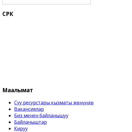
СРК
Кыргыз Республикасынын Суу 
Маалымат
Суу ресурстары кызматы жѳнүндѳ
Вакансиялар
Биз менен байланышуу
Байланыштар
Кируу