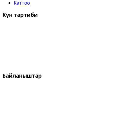
Каттоо
Күн
тартиби
Иш күндѳрү:
Дүйшѳмбү- Жума 9:00 дон - 18:00 го чейин
Дем алыш күндѳрү:
Ишемби, Жекшемби
Байланыштар
Дареги:
Кыргызстан, Бишкек, 720055
ул. Токтоналиева, 4 "А"
Телефон: