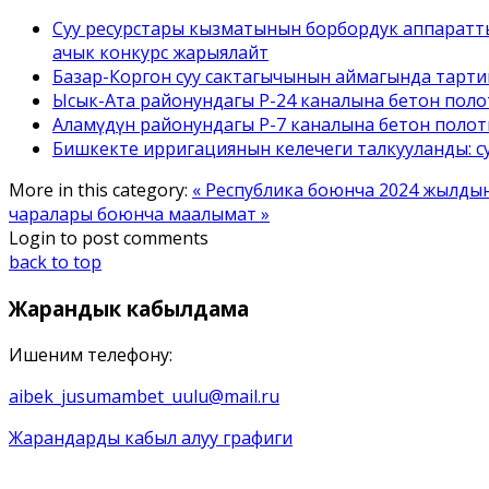
Суу ресурстары кызматынын борбордук аппаратт
ачык конкурс жарыялайт
Базар-Коргон суу сактагычынын аймагында тарти
Ысык-Ата районундагы Р-24 каналына бетон полот
Аламүдүн районундагы Р-7 каналына бетон поло
Бишкекте ирригациянын келечеги талкууланды: с
More in this category:
« Республика боюнча 2024 жылдын
чаралары боюнча маалымат »
Login to post comments
back to top
Жарандык
кабылдама
Ишеним телефону:
aibek_jusumambet_uulu@mail.ru
Жарандарды кабыл алуу графиги