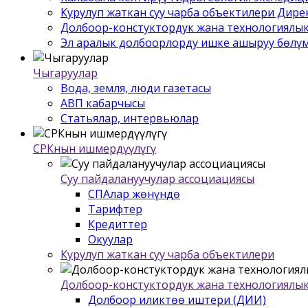
Курулуп жаткан суу чарба объектилери Дир
Долбоор-констуктордук жана технологиялык
Эл аралык долбоорлорду ишке ашыруу бѳлү
Чыгаруулар
Вода, земля, люди газетасы
АВП кабарчысы
Статьялар, интервьюлар
СРКнын ишмердүүлүгү
Суу пайдалануучулар ассоциациясы
СПАлар жѳнүндѳ
Тарифтер
Кредиттер
Окуулар
Курулуп жаткан суу чарба объектилери
Долбоор-констуктордук жана технологиялык
Долбоор иликтѳѳ иштери (ДИИ)