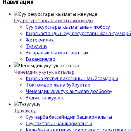
Навигация
Суу ресурстары кызматы жѳнүндѳ
Суу ресурстары кызматынын жобосу
Кыргызстандын суу ресурстары жана суу чар
Жетекчилик
Түзүлүшү
Эл аралык кызматташттык
Вакансиялар
Ченемдик укутук актылар
Кыргыз Республикасынын Мыйзамдары
Токтомдор жана буйруктар
Ченемдик укуктук актылар долбоору
Элдик талкуулоо
Түзүлүшү
Суу чарба бассейндик башкармалыгы
Суу сактагыч башкармалыгы
Калыбына келтирүү гидрогеология экспедиц