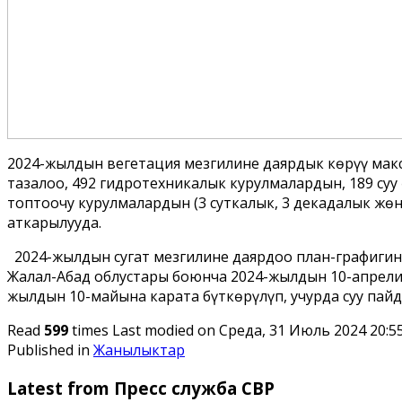
2024-жылдын вегетация мезгилине даярдык көрүү мак
тазалоо, 492 гидротехникалык курулмалардын, 189 суу 
топтоочу курулмалардын (3 суткалык, 3 декадалык жөн
аткарылууда.
2024-жылдын сугат мезгилине даярдоо план-графигин
Жалал-Абад облустары боюнча 2024-жылдын 10-апрели
жылдын 10-майына карата бүткөрүлүп, учурда суу пайд
Read
599
times
Last modified on Среда, 31 Июль 2024 20:5
Published in
Жанылыктар
Latest from Пресс служба СВР