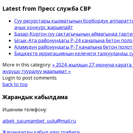
Latest from Пресс служба СВР
Суу ресурстары кызматынын борбордук аппаратт
ачык конкурс жарыялайт
Базар-Коргон суу сактагычынын аймагында тарти
Ысык-Ата районундагы Р-24 каналына бетон полотн
Аламүдүн районундагы Р-7 каналына бетон полотн
Бишкекте ирригациянын келечеги талкууланды: с
More in this category:
« 2024-жылдын 27-июнуна карат
жүрүшү тууралуу маалымат »
Login to post comments
back to top
Жарандык
кабылдама
Ишеним телефону:
aibek_jusumambet_uulu@mail.ru
Жарандарды кабыл алуу графиги