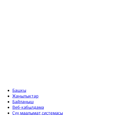
Телефон:
+996 312 54 90-95 (кабылдама)
Факс:
+996 312 54 90-95
E-mail:
svr@water.gov.kg
Башкы
Жанылыктар
Байланыш
Веб-кабылдама
Суу маалымат системасы