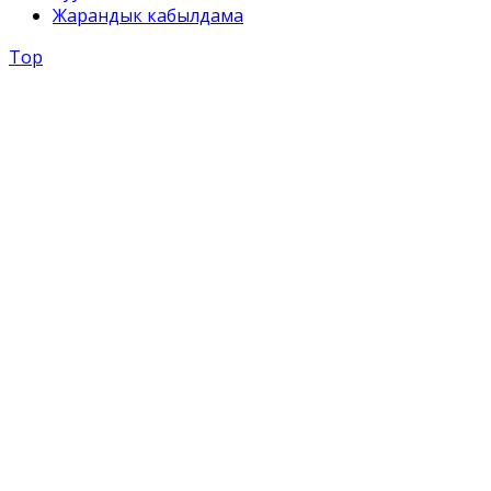
Жарандык кабылдама
Top