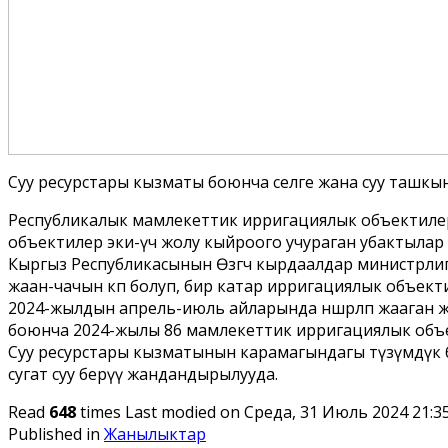
Суу ресурстары кызматы боюнча селге жана суу таш
Республикалык мамлекеттик ирригациялык объектилери
объектилер эки-үч жолу кыйроого учураган убактылар
Кыргыз Республикасынын Өзгөчө кырдаалдар министрл
жаан-чачын көп болуп, бир катар ирригациялык объект
2024-жылдын апрель-июль айларында нөшөрлөп жааган
боюнча 2024-жылы 86 мамлекеттик ирригациялык объе
Суу ресурстары кызматынын карамагындагы түзүмдүк б
сугат суу берүү жандандырылууда.
Read
648
times
Last modified on Среда, 31 Июль 2024 21:3
Published in
Жанылыктар