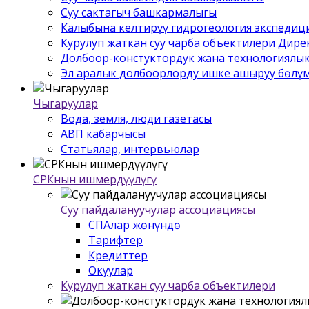
Суу сактагыч башкармалыгы
Калыбына келтирүү гидрогеология экспедиц
Курулуп жаткан суу чарба объектилери Дир
Долбоор-констуктордук жана технологиялык
Эл аралык долбоорлорду ишке ашыруу бѳлү
Чыгаруулар
Вода, земля, люди газетасы
АВП кабарчысы
Статьялар, интервьюлар
СРКнын ишмердүүлүгү
Суу пайдалануучулар ассоциациясы
СПАлар жѳнүндѳ
Тарифтер
Кредиттер
Окуулар
Курулуп жаткан суу чарба объектилери