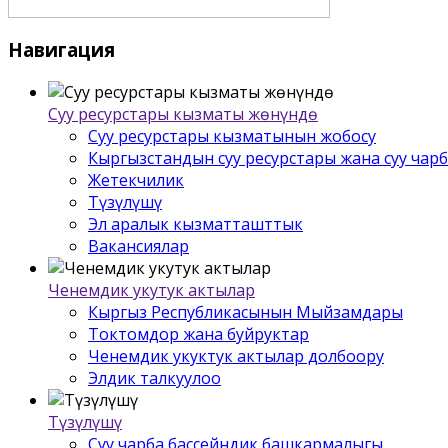
Навигация
Суу ресурстары кызматы жѳнүндѳ
Суу ресурстары кызматынын жобосу
Кыргызстандын суу ресурстары жана суу чар
Жетекчилик
Түзүлүшү
Эл аралык кызматташттык
Вакансиялар
Ченемдик укутук актылар
Кыргыз Республикасынын Мыйзамдары
Токтомдор жана буйруктар
Ченемдик укуктук актылар долбоору
Элдик талкуулоо
Түзүлүшү
Суу чарба бассейндик башкармалыгы