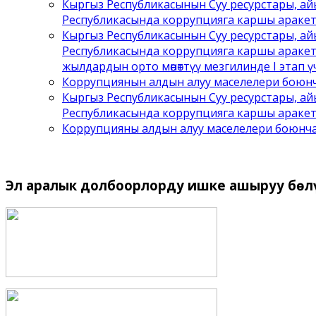
Кыргыз Республикасынын Суу ресурстары, ай
Республикасында коррупцияга каршы араке
Кыргыз Республикасынын Суу ресурстары, ай
Республикасында коррупцияга каршы аракет
жылдардын орто мөөнөттүү мезгилинде I этап ү
Коррупциянын алдын алуу маселелери боюнча
Кыргыз Республикасынын Суу ресурстары, ай
Республикасында коррупцияга каршы аракет
Коррупцияны алдын алуу маселелери боюнча 
Эл
аралык долбоорлорду ишке ашыруу бѳл