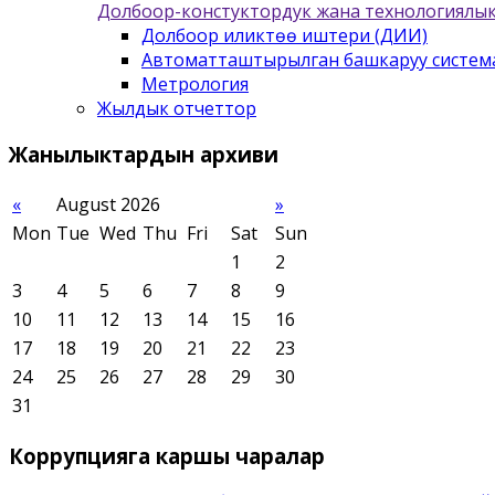
Долбоор-констуктордук жана технологиялык
Долбоор иликтѳѳ иштери (ДИИ)
Автоматташтырылган башкаруу систем
Метрология
Жылдык отчеттор
Жанылыктардын
архиви
«
August 2026
»
Mon
Tue
Wed
Thu
Fri
Sat
Sun
1
2
3
4
5
6
7
8
9
10
11
12
13
14
15
16
17
18
19
20
21
22
23
24
25
26
27
28
29
30
31
Коррупцияга
каршы чаралар