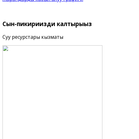
Сын-пикириңизди
калтырыңыз
Суу ресурстары кызматы