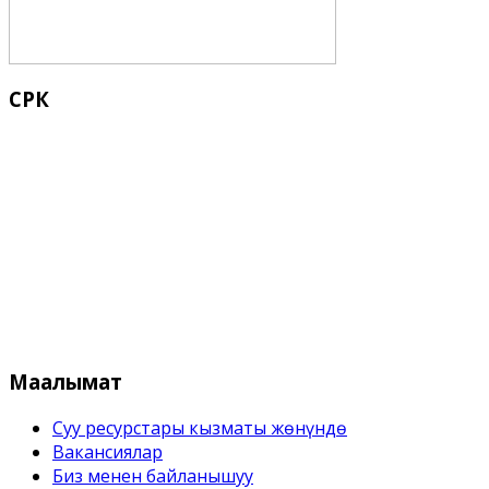
СРК
Кыргыз Республикасынын Суу
Маалымат
Суу ресурстары кызматы жѳнүндѳ
Вакансиялар
Биз менен байланышуу