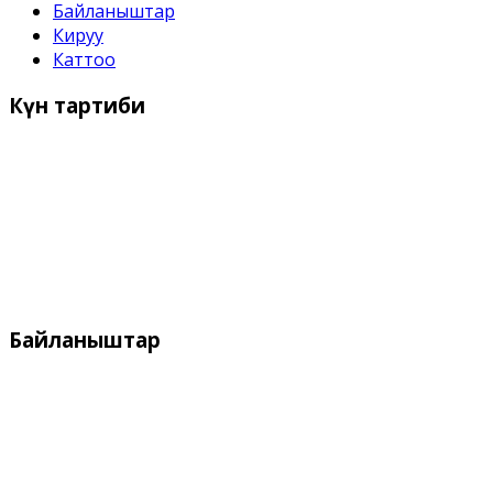
Байланыштар
Кируу
Каттоо
Күн
тартиби
Иш күндѳрү:
Дүйшѳмбү- Жума 9:00 дон - 18:00 го чейин
Дем алыш күндѳрү:
Ишемби, Жекшемби
Байланыштар
Дареги:
Кыргызстан, Бишкек, 720055
ул. Токтоналиева, 4 "А"