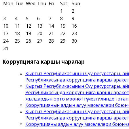
Mon
Tue
Wed
Thu
Fri
Sat
Sun
1
2
3
4
5
6
7
8
9
10
11
12
13
14
15
16
17
18
19
20
21
22
23
24
25
26
27
28
29
30
31
Коррупцияга
каршы чаралар
Кыргыз Республикасынын Суу ресурстары, ай
Республикасында коррупцияга каршы аракет
Кыргыз Республикасынын Суу ресурстары, ай
Республикасында коррупцияга каршы аракет
жылдардын орто мөөнөттүү мезгилинде I этап ү
Коррупциянын алдын алуу маселелери боюнча
Кыргыз Республикасынын Суу ресурстары, ай
Республикасында коррупцияга каршы аракетт
Коррупцияны алдын алуу маселелери боюнча