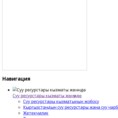
Навигация
Суу ресурстары кызматы жѳнүндѳ
Суу ресурстары кызматынын жобосу
Кыргызстандын суу ресурстары жана суу чар
Жетекчилик