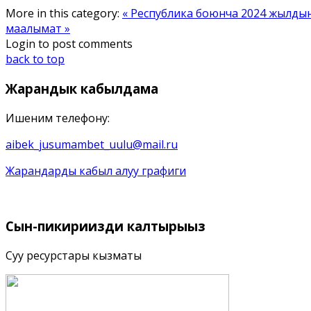
More in this category:
« Республика боюнча 2024 жылдын 
маалымат »
Login to post comments
back to top
Жарандык
кабылдама
Ишеним телефону:
aibek_jusumambet_uulu@mail.ru
Жарандарды кабыл алуу графиги
Сын-пикириңизди
калтырыңыз
Суу ресурстары кызматы