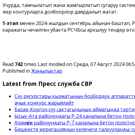
Учурда, тамчылатып жана жамгырлатып сугаруу система
жер контурларга долбоорлор даярдалып жатат.
1-этап
менен 2024-жылдын сентябрь айынан баштап, 
каражаты чечилген убакта РСЧБсы аркылуу тендер өткөрү
Read
742
times
Last modified on Среда, 07 Август 2024 06:
Published in
Жанылыктар
Latest from Пресс служба СВР
Суу ресурстары кызматынын борбордук аппаратт
ачык конкурс жарыялайт
Базар-Коргон суу сактагычынын аймагында тарти
Ысык-Ата районундагы Р-24 каналына бетон полот
Аламүдүн районундагы Р-7 каналына бетон полотн
Бишкекте ирригациянын келечеги талкууланды: с