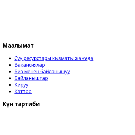
Кыргыз Республикасынын Суу
Маалымат
Суу ресурстары кызматы жѳнүндѳ
Вакансиялар
Биз менен байланышуу
Байланыштар
Кируу
Каттоо
Күн
тартиби
Иш күндѳрү:
Дүйшѳмбү- Жума 9:00 дон - 18:00 го чейин