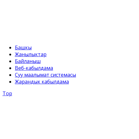
svr@water.gov.kg
Башкы
Жанылыктар
Байланыш
Веб-кабылдама
Суу маалымат системасы
Жарандык кабылдама
Top