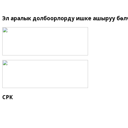
Эл
аралык долбоорлорду ишке ашыруу бѳл
СРК