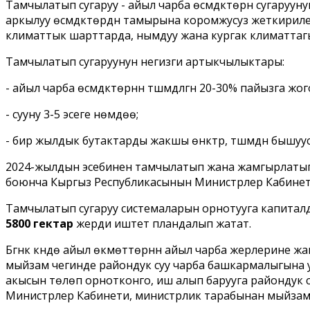
Тамчылатып сугаруу - айыл чарба өсүмдүктөрүн сугаруу
аркылуу өсүмдүктөрдүн тамырына коромжусуз жеткириле
климаттык шарттарда, нымдуу жана кургак климаттагы
Тамчылатып сугаруунун негизги артыкчылыктары:
- айыл чарба өсүмдүктөрүнүн түшүмдүүлүгүн 20-30% пайызга жо
- сууну 3-5 эсеге үнөмдөө;
- бир жылдык бутактарды жакшы өнүктүрүү, түшүмдүн бышуусу
2024-жылдын эсебинен тамчылатып жана жамгырлатып 
боюнча Кыргыз Республикасынын Министрлер Кабинети
Тамчылатып сугаруу системаларын орнотууга капиталдык
5800 гектар
жерди иштетүү пландалып жатат.
Бүгүнкү күндө айыл өкмөттөрүнүн айыл чарба жерлерине
мыйзам чегинде райондук суу чарба башкармалыгына уб
акысын төлөп орнотконго, иш алып барууга райондук с
Министрлер Кабинети, министрлик тарабынан мыйзамд