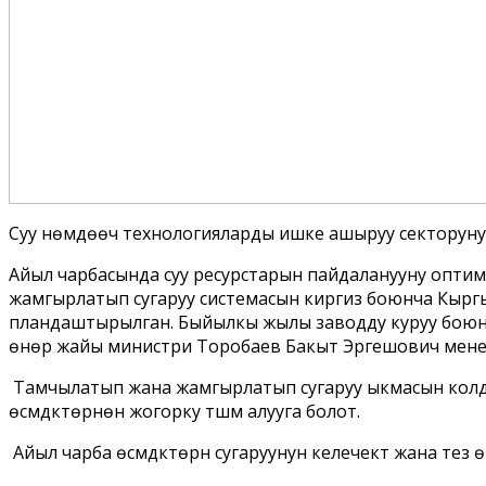
Суу үнөмдөөчү технологияларды ишке ашыруу секторун
Айыл чарбасында суу ресурстарын пайдаланууну оптимал
жамгырлатып сугаруу системасын киргизүү боюнча Кыргы
пландаштырылган. Быйылкы жылы заводду куруу боюнча
өнөр жайы министри Торобаев Бакыт Эргешович менен
Тамчылатып жана жамгырлатып сугаруу ыкмасын колдо
өсүмдүктөрүнөн жогорку түшүм алууга болот.
Айыл чарба өсүмдүктөрүн сугаруунун келечектүү жана те