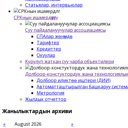
Статьялар, интервьюлар
СРКнын ишмердүүлүгү
Суу пайдалануучулар ассоциациясы
СПАлар жѳнүндѳ
Тарифтер
Кредиттер
Окуулар
Курулуп жаткан суу чарба объектилери
Долбоор-констуктордук жана технологиялык
Долбоор иликтѳѳ иштери (ДИИ)
Автоматташтырылган башкаруу систем
Метрология
Жылдык отчеттор
Жанылыктардын
архиви
«
August 2026
»