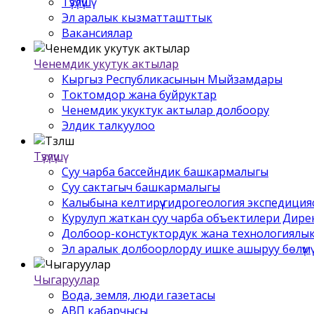
Түзүлүшү
Эл аралык кызматташттык
Вакансиялар
Ченемдик укутук актылар
Кыргыз Республикасынын Мыйзамдары
Токтомдор жана буйруктар
Ченемдик укуктук актылар долбоору
Элдик талкуулоо
Түзүлүшү
Суу чарба бассейндик башкармалыгы
Суу сактагыч башкармалыгы
Калыбына келтирүү гидрогеология экспедиция
Курулуп жаткан суу чарба объектилери Дир
Долбоор-констуктордук жана технологиялык
Эл аралык долбоорлорду ишке ашыруу бѳлүмү
Чыгаруулар
Вода, земля, люди газетасы
АВП кабарчысы