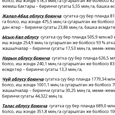
болсо, иш жүзүндө 518,3 миң га сугарылган же болбосо 
жемиш бактары – биринчи сугаты 5,55 миң га, башка өсү
Жалал-Абад облусу боюнча
сугатка суу берүү планда 
га болсо, иш жүзүндө 475,5 миң га сугарылган же болбос
дан жүгөрү – биринчи сугаты 23,86 миң га, башка өсүмдүкт
Ысык-Көл облусу
сугатка суу берүү планда 505,9 млн.м
иш жүзүндө 254,9 миң га сугарылган же болбосо 93 % атк
жашылчалар – биринчи сугаты 17,53 миң га, мөмө-жемиш
Нарын облусу боюнча
сугатка суу берүү планда 626,5 
болсо, иш жүзүндө 240,1 миң га сугарылган же болбосо 8
өсүмдүктөр – биринчи сугаты 13,3 миң га,
Чүй облусу боюнча
сугатка суу берүү планда 1779,34 м
болсо, иш жүзүндө 1001,1 миң га сугарылган же болбосо
жашылчалар – биринчи сугаты 30,25 миң га, мөмө-жемиш
биринчи сугаты 44,322 миң га,
Талас облусу боюнча
сугатка суу берүү планда 689,0 м
болсо, иш жүзүндө 351,8 миң га сугарылган же болбосо 1