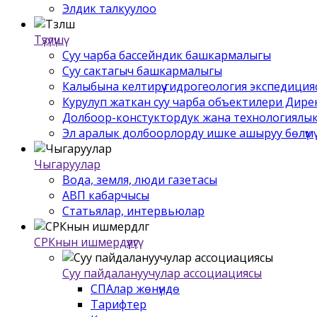
Элдик талкуулоо
Түзүлүшү
Суу чарба бассейндик башкармалыгы
Суу сактагыч башкармалыгы
Калыбына келтирүү гидрогеология экспедиция
Курулуп жаткан суу чарба объектилери Дир
Долбоор-констуктордук жана технологиялык
Эл аралык долбоорлорду ишке ашыруу бѳлүмү
Чыгаруулар
Вода, земля, люди газетасы
АВП кабарчысы
Статьялар, интервьюлар
СРКнын ишмердүүлүгү
Суу пайдалануучулар ассоциациясы
СПАлар жѳнүндѳ
Тарифтер