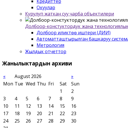
Кредиттер
Окуулар
Курулуп жаткан суу чарба объектилери
Долбоор-констуктордук жана технологиялык
Долбоор иликтѳѳ иштери (ДИИ)
Автоматташтырылган башкаруу систем
Метрология
Жылдык отчеттор
Жанылыктардын
архиви
«
August 2026
»
Mon
Tue
Wed
Thu
Fri
Sat
Sun
1
2
3
4
5
6
7
8
9
10
11
12
13
14
15
16
17
18
19
20
21
22
23
24
25
26
27
28
29
30