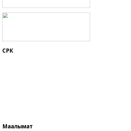
СРК
Кыргыз Республикасынын Суу
Маалымат