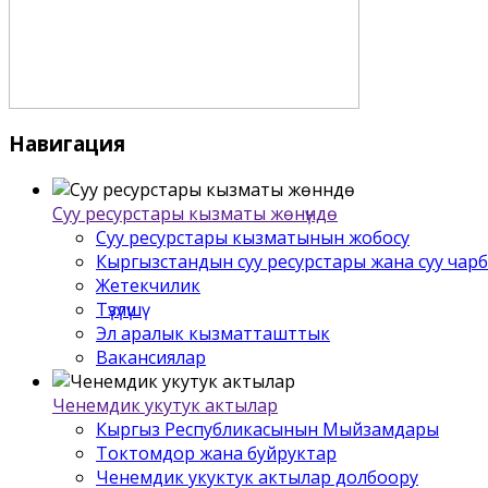
Навигация
Суу ресурстары кызматы жѳнүндѳ
Суу ресурстары кызматынын жобосу
Кыргызстандын суу ресурстары жана суу чар
Жетекчилик
Түзүлүшү
Эл аралык кызматташттык
Вакансиялар
Ченемдик укутук актылар
Кыргыз Республикасынын Мыйзамдары
Токтомдор жана буйруктар
Ченемдик укуктук актылар долбоору