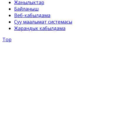
Жанылыктар
Байланыш
Веб-кабылдама
Суу маалымат системасы
Жарандык кабылдама
Top