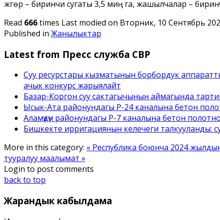
жүгөрү – биринчи сугаты 3,5 миң га, жашылчалар – бирин
Read
666
times
Last modified on Вторник, 10 Сентябрь 202
Published in
Жанылыктар
Latest from Пресс служба СВР
Суу ресурстары кызматынын борбордук аппаратт
ачык конкурс жарыялайт
Базар-Коргон суу сактагычынын аймагында тарти
Ысык-Ата районундагы Р-24 каналына бетон полот
Аламүдүн районундагы Р-7 каналына бетон полотн
Бишкекте ирригациянын келечеги талкууланды: с
More in this category:
« Республика боюнча 2024 жылдын 
тууралуу маалымат »
Login to post comments
back to top
Жарандык
кабылдама