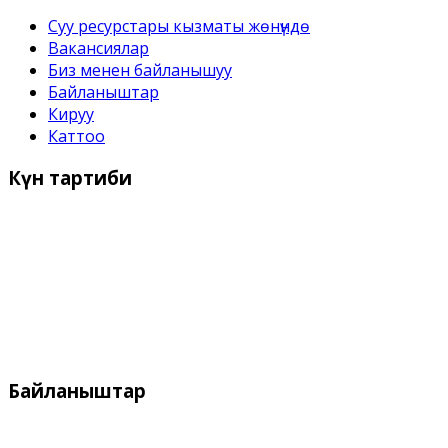
Суу ресурстары кызматы жѳнүндѳ
Вакансиялар
Биз менен байланышуу
Байланыштар
Кируу
Каттоо
Күн
тартиби
Иш күндѳрү:
Дүйшѳмбү- Жума 9:00 дон - 18:00 го чейин
Дем алыш күндѳрү:
Ишемби, Жекшемби
Байланыштар
Дареги: