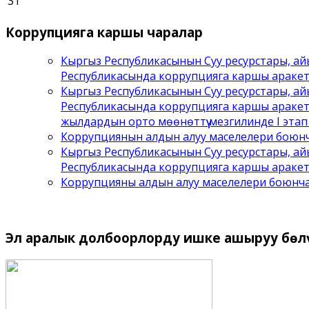
31
Коррупцияга
каршы чаралар
Кыргыз Республикасынын Суу ресурстары, ай
Республикасында коррупцияга каршы аракет
Кыргыз Республикасынын Суу ресурстары, ай
Республикасында коррупцияга каршы аракет
жылдардын орто мөөнөттүү мезгилинде I этап ү
Коррупциянын алдын алуу маселелери боюнча
Кыргыз Республикасынын Суу ресурстары, ай
Республикасында коррупцияга каршы аракетт
Коррупцияны алдын алуу маселелери боюнча
Эл
аралык долбоорлорду ишке ашыруу бѳл