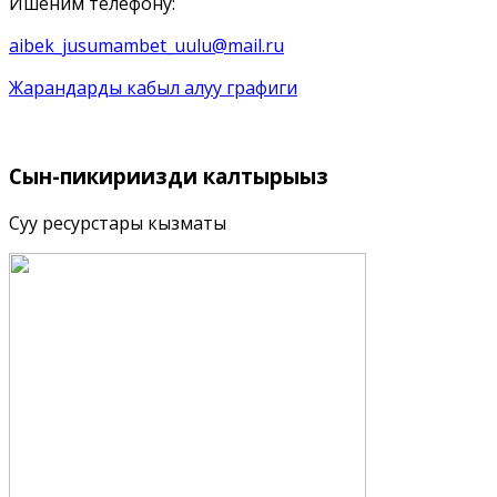
Ишеним телефону:
aibek_jusumambet_uulu@mail.ru
Жарандарды кабыл алуу графиги
Сын-пикириңизди
калтырыңыз
Суу ресурстары кызматы