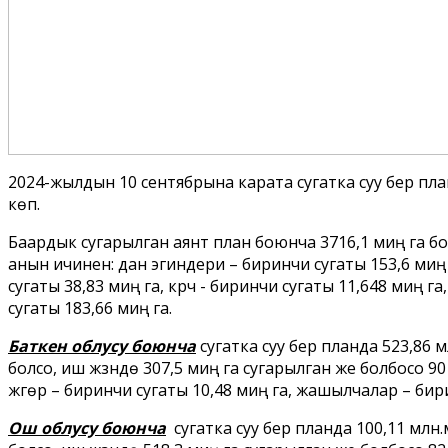
2024-жылдын 10 сентябрына карата сугатка суу берүү пл
көп.
Баардык сугарылган аянт план боюнча 3716,1 миң га бол
анын ичинен: дан эгиндери – биринчи сугаты 153,6 миң
сугаты 38,83 миң га, күрүч - биринчи сугаты 11,648 миң г
сугаты 183,66 миң га.
Баткен облусу боюнча
сугатка суу берүү планда 523,86
болсо, иш жүзүндө 307,5 миң га сугарылган же болбосо 9
жүгөрү – биринчи сугаты 10,48 миң га, жашылчалар – бир
Ош облусу боюнча
сугатка суу берүү планда 100,11 мл