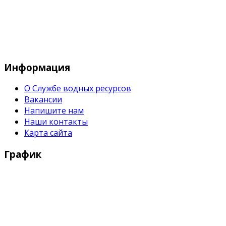
Служба водных водных ресурсов при М
Информация
О Службе водных ресурсов
Вакансии
Напишите нам
Наши контакты
Карта сайта
График
Рабочие дни:
Понедельник - Пятница с 9:00 - 18:00
Выходные дни: