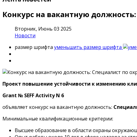
Конкурс на вакантную должность
Вторник, Июнь 03 2025
Новости
размер шрифта
уменьшить размер шрифта
Проект повышение устойчивости к изменению кл
Grant
№ SEFF Activity N 6
объявляет конкурс на вакантную должность:
Специал
Минимальные квалификационные критерии:
Высшее образование в области охраны окружающе
Опыт работы около 10 лет в сфере надзора за с