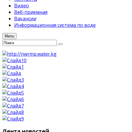
Видео
Веб-приемная
Вакансии
Информационная система по воде
Menu
Лента
новостей