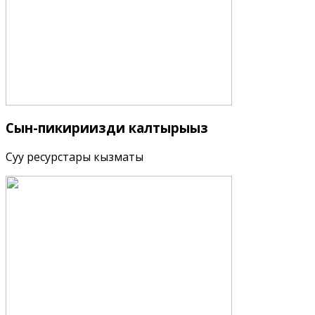
Сын-пикириңизди
калтырыңыз
Суу ресурстары кызматы