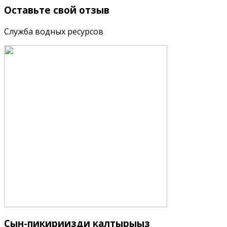
Оставьте
свой отзыв
Служба водных ресурсов
Сын-пикириңизди
калтырыңыз