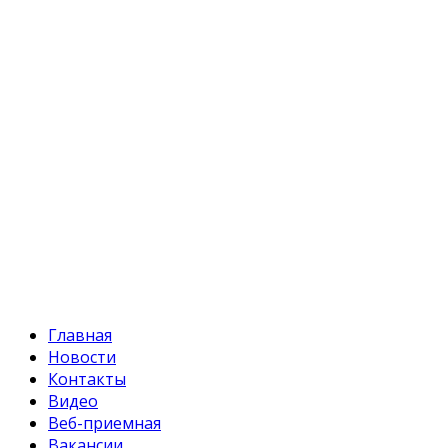
ул. Токтоналиева, 4 "А"
Телефон:
+996 312 54 90-95 (приемная)
Факс:
+996 312 54 90-94
E-mail:
svr@water.gov.kg
Главная
Новости
Контакты
Видео
Веб-приемная
Вакансии