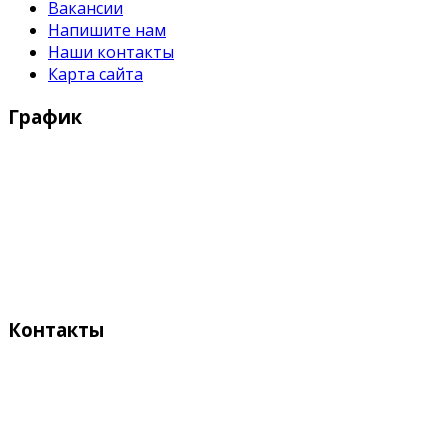
Вакансии
Напишите нам
Наши контакты
Карта сайта
График
Рабочие дни:
Понедельник - Пятница с 9:00 - 18:00
Выходные дни:
Суббота, Воскресенье
Контакты
Адрес:
Кыргызстан, Бишкек, 720055