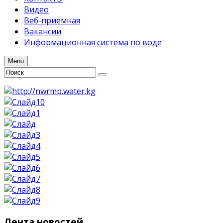
Видео
Веб-приемная
Вакансии
Информационная система по воде
Menu
Лента
новостей