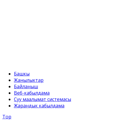
Факс:
+996 312 54 90-95
E-mail:
svr@water.gov.kg
Башкы
Жанылыктар
Байланыш
Веб-кабылдама
Суу маалымат системасы
Жарандык кабылдама
Top