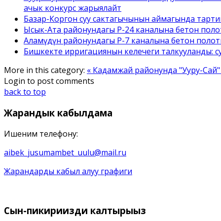
ачык конкурс жарыялайт
Базар-Коргон суу сактагычынын аймагында тарти
Ысык-Ата районундагы Р-24 каналына бетон полот
Аламүдүн районундагы Р-7 каналына бетон поло
Бишкекте ирригациянын келечеги талкууланды: с
More in this category:
« Кадамжай районунда "Ууру-Сай
Login to post comments
back to top
Жарандык
кабылдама
Ишеним телефону:
aibek_jusumambet_uulu@mail.ru
Жарандарды кабыл алуу графиги
Сын-пикириңизди
калтырыңыз