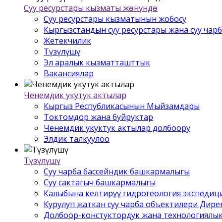
Суу ресурстары кызматы жѳнүндѳ
Суу ресурстары кызматынын жобосу
Кыргызстандын суу ресурстары жана суу чар
Жетекчилик
Түзүлүшү
Эл аралык кызматташттык
Вакансиялар
Ченемдик укутук актылар
Кыргыз Республикасынын Мыйзамдары
Токтомдор жана буйруктар
Ченемдик укуктук актылар долбоору
Элдик талкуулоо
Түзүлүшү
Суу чарба бассейндик башкармалыгы
Суу сактагыч башкармалыгы
Калыбына келтирүү гидрогеология экспедиц
Курулуп жаткан суу чарба объектилери Дир
Долбоор-констуктордук жана технологиялык