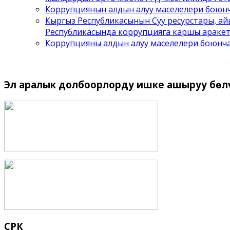
Коррупциянын алдын алуу маселелери боюнч
Кыргыз Республикасынын Суу ресурстары, а
Республикасында коррупцияга каршы аракет
Коррупцияны алдын алуу маселелери боюнч
Эл
аралык долбоорлорду ишке ашыруу бѳл
СРК