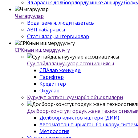
Эл аралык долбоорлорду ишке ашыруу бѳлү
Чыгаруулар
Вода, земля, люди газетасы
АВП кабарчысы
Статьялар, интервьюлар
СРКнын ишмердүүлүгү
Суу пайдалануучулар ассоциациясы
СПАлар жѳнүндѳ
Тарифтер
Кредиттер
Окуулар
Курулуп жаткан суу чарба объектилери
Долбоор-констуктордук жана технологиялык
Долбоор иликтѳѳ иштери (ДИИ)
Автоматташтырылган башкаруу систем
Метрология
Жылдык отчеттор