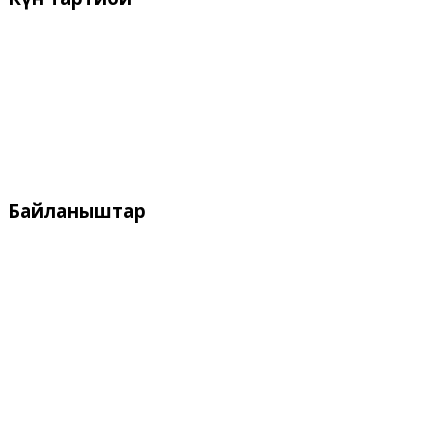
Иш күндѳрү:
Дүйшѳмбү- Жума 9:00 дон - 18:00 го чейин
Дем алыш күндѳрү:
Ишемби, Жекшемби
Байланыштар
Дареги:
Кыргызстан, Бишкек, 720055
ул. Токтоналиева, 4 "А"
Телефон:
+996 312 54 90-95 (кабылдама)