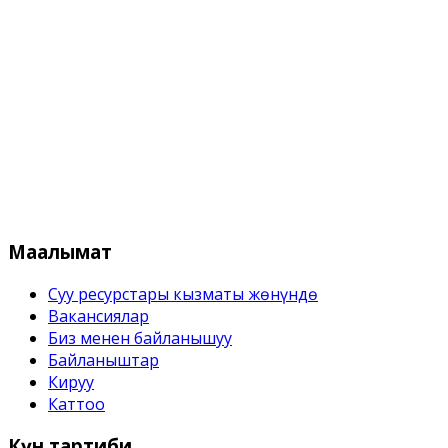
Кыргыз Республикасынын Суу 
Маалымат
Суу ресурстары кызматы жѳнүндѳ
Вакансиялар
Биз менен байланышуу
Байланыштар
Кируу
Каттоо
Күн
тартиби