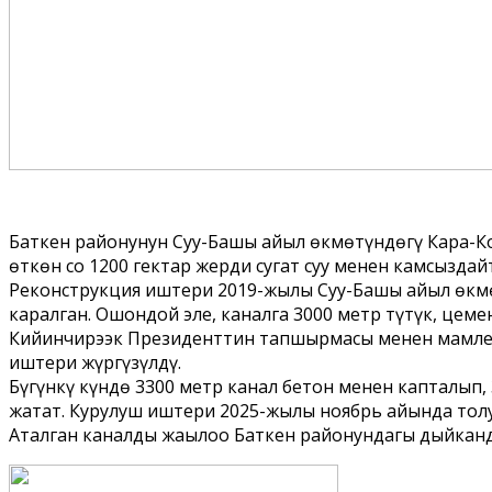
Баткен районунун Суу-Башы айыл өкмөтүндөгү Кара-Ко
өткөн соң 1200 гектар жерди сугат суу менен камсыздайт
Реконструкция иштери 2019-жылы Суу-Башы айыл өкмө
каралган. Ошондой эле, каналга 3000 метр түтүк, цем
Кийинчирээк Президенттин тапшырмасы менен мамлек
иштери жүргүзүлдү.
Бүгүнкү күндө 3300 метр канал бетон менен капталып,
жатат. Курулуш иштери 2025-жылы ноябрь айында толу
Аталган каналды жаңылоо Баткен районундагы дыйканд