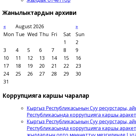
Жанылыктардын
архиви
«
August 2026
»
Mon
Tue
Wed
Thu
Fri
Sat
Sun
1
2
3
4
5
6
7
8
9
10
11
12
13
14
15
16
17
18
19
20
21
22
23
24
25
26
27
28
29
30
31
Коррупцияга
каршы чаралар
Кыргыз Республикасынын Суу ресурстары, а
Республикасында коррупцияга каршы араке
Кыргыз Республикасынын Суу ресурстары, а
Республикасында коррупцияга каршы аракет
жылдардын орто мөөнөттүү мезгилинде I эта