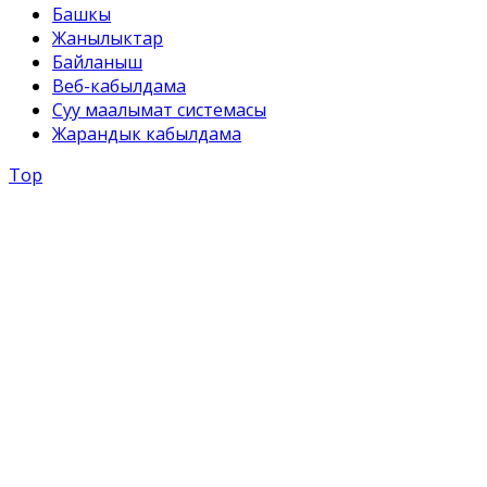
Башкы
Жанылыктар
Байланыш
Веб-кабылдама
Суу маалымат системасы
Жарандык кабылдама
Top