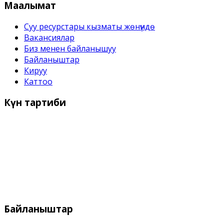
Маалымат
Суу ресурстары кызматы жѳнүндѳ
Вакансиялар
Биз менен байланышуу
Байланыштар
Кируу
Каттоо
Күн
тартиби
Иш күндѳрү:
Дүйшѳмбү- Жума 9:00 дон - 18:00 го чейин
Дем алыш күндѳрү:
Ишемби, Жекшемби
Байланыштар