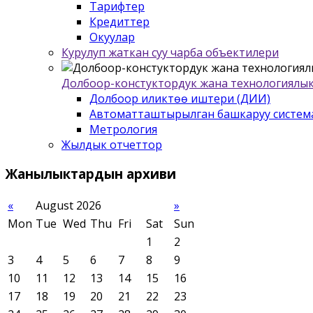
Тарифтер
Кредиттер
Окуулар
Курулуп жаткан суу чарба объектилери
Долбоор-констуктордук жана технологиялык
Долбоор иликтѳѳ иштери (ДИИ)
Автоматташтырылган башкаруу систем
Метрология
Жылдык отчеттор
Жанылыктардын
архиви
«
August 2026
»
Mon
Tue
Wed
Thu
Fri
Sat
Sun
1
2
3
4
5
6
7
8
9
10
11
12
13
14
15
16
17
18
19
20
21
22
23