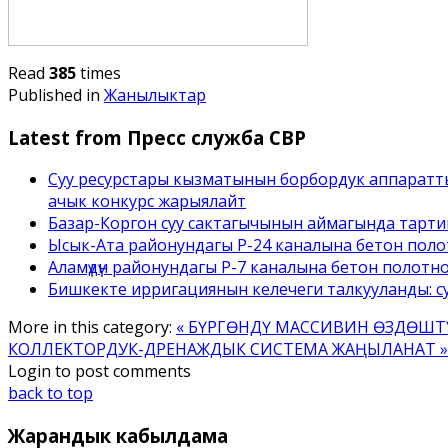
Read
385
times
Published in
Жанылыктар
Latest from Пресс служба СВР
Суу ресурстары кызматынын борбордук аппаратт
ачык конкурс жарыялайт
Базар-Коргон суу сактагычынын аймагында тарти
Ысык-Ата районундагы Р-24 каналына бетон полот
Аламүдүн районундагы Р-7 каналына бетон полотн
Бишкекте ирригациянын келечеги талкууланды: с
More in this category:
« БҮРГӨНДҮ МАССИВИН ӨЗДӨШТ
КОЛЛЕКТОРДУК-ДРЕНАЖДЫК СИСТЕМА ЖАҢЫЛАНАТ »
Login to post comments
back to top
Жарандык
кабылдама