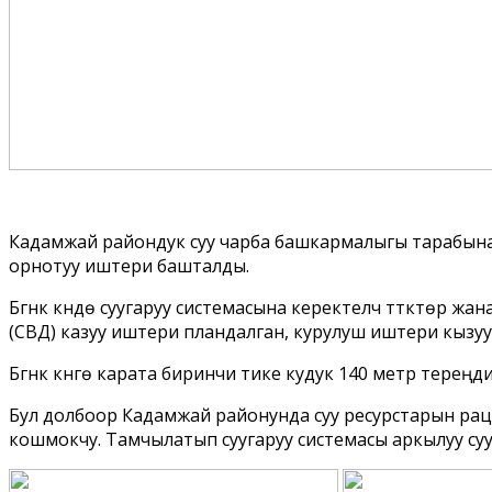
Кадамжай райондук суу чарба башкармалыгы тарабына
орнотуу иштери башталды.
Бүгүнкү күндө суугаруу системасына керектелүүчү түтүктөр
(СВД) казуу иштери пландалган, курулуш иштери кызуу ж
Бүгүнкү күнгө карата биринчи тике кудук 140 метр тере
Бул долбоор Кадамжай районунда суу ресурстарын рацио
кошмокчу. Тамчылатып суугаруу системасы аркылуу сууну