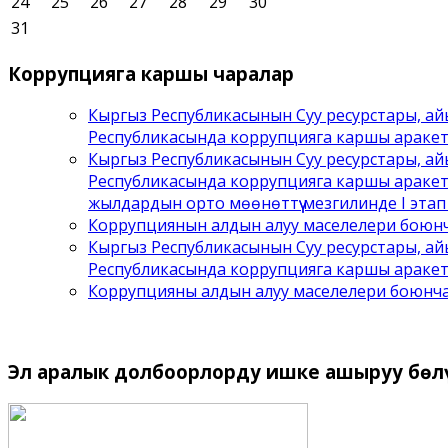
24
25
26
27
28
29
30
31
Коррупцияга
каршы чаралар
Кыргыз Республикасынын Суу ресурстары, ай
Республикасында коррупцияга каршы аракет
Кыргыз Республикасынын Суу ресурстары, ай
Республикасында коррупцияга каршы аракет
жылдардын орто мөөнөттүү мезгилинде I этап ү
Коррупциянын алдын алуу маселелери боюнча
Кыргыз Республикасынын Суу ресурстары, ай
Республикасында коррупцияга каршы аракетт
Коррупцияны алдын алуу маселелери боюнча
Эл
аралык долбоорлорду ишке ашыруу бѳл