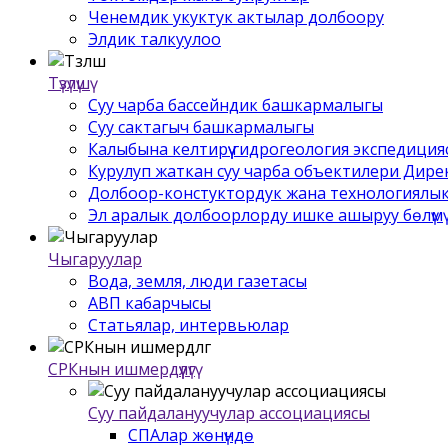
Ченемдик укуктук актылар долбоору
Элдик талкуулоо
Түзүлүшү
Суу чарба бассейндик башкармалыгы
Суу сактагыч башкармалыгы
Калыбына келтирүү гидрогеология экспедиция
Курулуп жаткан суу чарба объектилери Дир
Долбоор-констуктордук жана технологиялык
Эл аралык долбоорлорду ишке ашыруу бѳлүмү
Чыгаруулар
Вода, земля, люди газетасы
АВП кабарчысы
Статьялар, интервьюлар
СРКнын ишмердүүлүгү
Суу пайдалануучулар ассоциациясы
СПАлар жѳнүндѳ