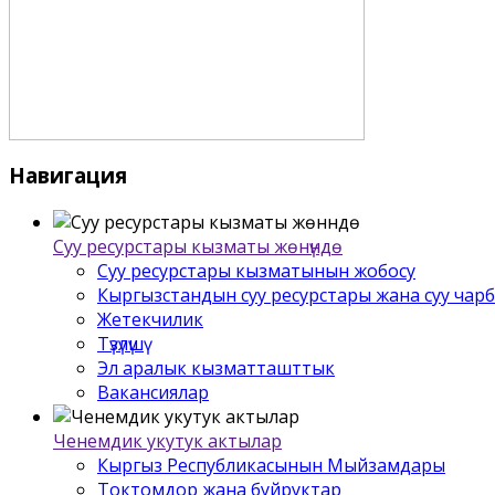
Навигация
Суу ресурстары кызматы жѳнүндѳ
Суу ресурстары кызматынын жобосу
Кыргызстандын суу ресурстары жана суу чар
Жетекчилик
Түзүлүшү
Эл аралык кызматташттык
Вакансиялар
Ченемдик укутук актылар
Кыргыз Республикасынын Мыйзамдары
Токтомдор жана буйруктар