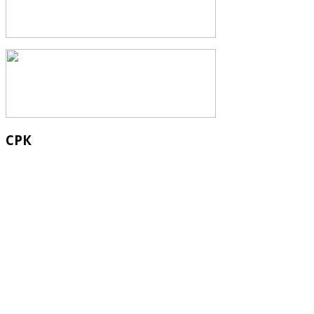
СРК
Кыргыз Республикасынын Суу