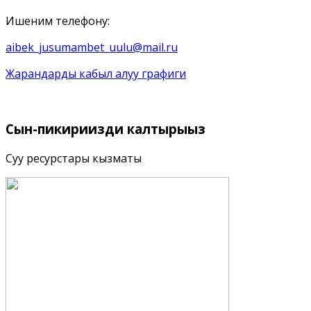
Ишеним телефону:
aibek_jusumambet_uulu@mail.ru
Жарандарды кабыл алуу графиги
Сын-пикириңизди
калтырыңыз
Суу ресурстары кызматы