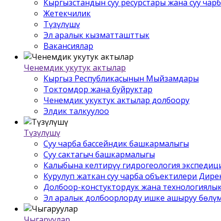
Кыргызстандын суу ресурстары жана суу чар
Жетекчилик
Түзүлүшү
Эл аралык кызматташттык
Вакансиялар
Ченемдик укутук актылар
Кыргыз Республикасынын Мыйзамдары
Токтомдор жана буйруктар
Ченемдик укуктук актылар долбоору
Элдик талкуулоо
Түзүлүшү
Суу чарба бассейндик башкармалыгы
Суу сактагыч башкармалыгы
Калыбына келтирүү гидрогеология экспедиц
Курулуп жаткан суу чарба объектилери Дир
Долбоор-констуктордук жана технологиялык
Эл аралык долбоорлорду ишке ашыруу бѳлү
Чыгаруулар