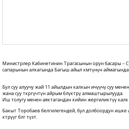
Министрлер Кабинетинин Төрагасынын орун басары – Су
сапарынын алкагында Багыш айыл өкмөтүнүн аймагынд
Бул суу алуучу жай 11 айылдын калкын ичүүчү суу мен
жана суу өткөргүчтүн айрым бөлүктөрү алмаштырылууда.
Иш толугу менен аяктагандан кийин жергиликтүү калк т
Бакыт Торобаев белгилегендей, бул долбоордун ишке
көтөрүүгө өбөлгө түзөт.