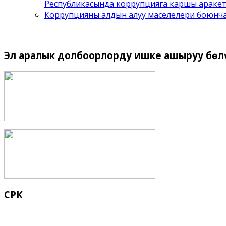
Республикасында коррупцияга каршы аракет
Коррупцияны алдын алуу маселелери боюнча 
Эл
аралык долбоорлорду ишке ашыруу бѳл
СРК