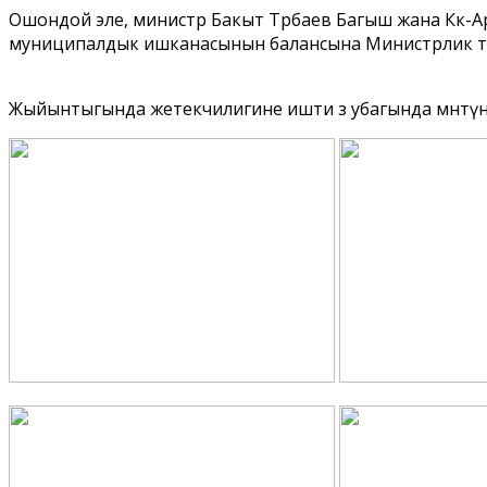
Ошондой эле, министр Бакыт Төрөбаев Багыш жана Көк-А
муниципалдык ишканасынын балансына Министрлик т
Жыйынтыгында жетекчилигине ишти өз убагында мөөнөтүн