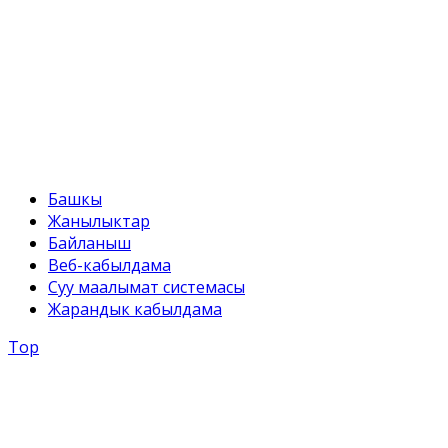
+996 312 54 90-95
E-mail:
svr@water.gov.kg
Башкы
Жанылыктар
Байланыш
Веб-кабылдама
Суу маалымат системасы
Жарандык кабылдама
Top