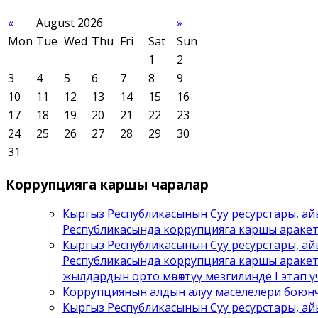
«
August 2026
»
Mon
Tue
Wed
Thu
Fri
Sat
Sun
1
2
3
4
5
6
7
8
9
10
11
12
13
14
15
16
17
18
19
20
21
22
23
24
25
26
27
28
29
30
31
Коррупцияга
каршы чаралар
Кыргыз Республикасынын Суу ресурстары, ай
Республикасында коррупцияга каршы араке
Кыргыз Республикасынын Суу ресурстары, ай
Республикасында коррупцияга каршы аракет
жылдардын орто мөөнөттүү мезгилинде I этап ү
Коррупциянын алдын алуу маселелери боюнча
Кыргыз Республикасынын Суу ресурстары, ай