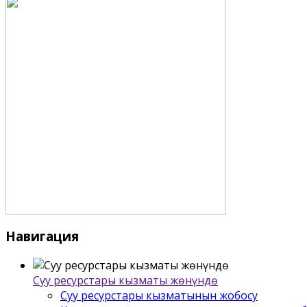
Навигация
Суу ресурстары кызматы жѳнүндѳ
Суу ресурстары кызматынын жобосу