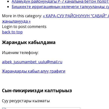
Аламүдүн районундагы Р-7 каналына бетон полотн
Бишкекте ирригациянын келечеги талкууланды: с
More in this category:
« КАРА-СУУ РАЙОНУНУН “САВА
жаңыланууда »
Login to post comments
back to top
Жарандык
кабылдама
Ишеним телефону:
aibek_jusumambet_uulu@mail.ru
Жарандарды кабыл алуу графиги
Сын-пикириңизди
калтырыңыз
Суу ресурстары кызматы