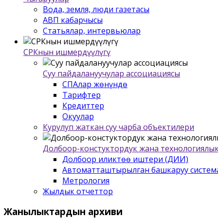
Вода, земля, люди газетасы
АВП кабарчысы
Статьялар, интервьюлар
СРКнын ишмердүүлүгү
Суу пайдалануучулар ассоциациясы
СПАлар жѳнүндѳ
Тарифтер
Кредиттер
Окуулар
Курулуп жаткан суу чарба объектилери
Долбоор-констуктордук жана технологиялык
Долбоор иликтѳѳ иштери (ДИИ)
Автоматташтырылган башкаруу систем
Метрология
Жылдык отчеттор
Жанылыктардын
архиви