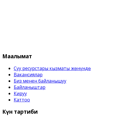
Кыргыз Республикасынын Суу
Маалымат
Суу ресурстары кызматы жѳнүндѳ
Вакансиялар
Биз менен байланышуу
Байланыштар
Кируу
Каттоо
Күн
тартиби
Иш күндѳрү: