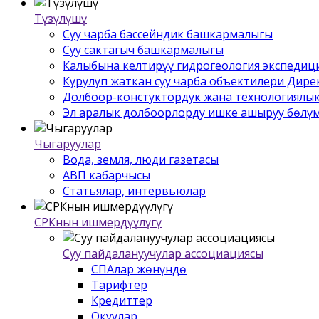
Түзүлүшү
Суу чарба бассейндик башкармалыгы
Суу сактагыч башкармалыгы
Калыбына келтирүү гидрогеология экспедиц
Курулуп жаткан суу чарба объектилери Дир
Долбоор-констуктордук жана технологиялык
Эл аралык долбоорлорду ишке ашыруу бѳлү
Чыгаруулар
Вода, земля, люди газетасы
АВП кабарчысы
Статьялар, интервьюлар
СРКнын ишмердүүлүгү
Суу пайдалануучулар ассоциациясы
СПАлар жѳнүндѳ
Тарифтер
Кредиттер
Окуулар