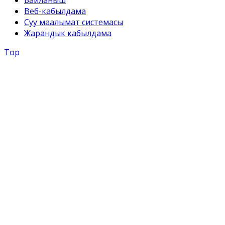
Веб-кабылдама
Суу маалымат системасы
Жарандык кабылдама
Top