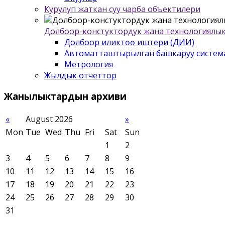
Курулуп жаткан суу чарба объектилери
Долбоор-констуктордук жана технологиялык
Долбоор иликтѳѳ иштери (ДИИ)
Автоматташтырылган башкаруу систем
Метрология
Жылдык отчеттор
Жанылыктардын
архиви
«
August 2026
»
Mon
Tue
Wed
Thu
Fri
Sat
Sun
1
2
3
4
5
6
7
8
9
10
11
12
13
14
15
16
17
18
19
20
21
22
23
24
25
26
27
28
29
30
31