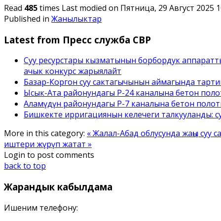
Read
485
times
Last modified on Пятница, 29 Август 2025 1
Published in
Жанылыктар
Latest from Пресс служба СВР
Суу ресурстары кызматынын борбордук аппаратт
ачык конкурс жарыялайт
Базар-Коргон суу сактагычынын аймагында тарти
Ысык-Ата районундагы Р-24 каналына бетон полот
Аламүдүн районундагы Р-7 каналына бетон поло
Бишкекте ирригациянын келечеги талкууланды: с
More in this category:
« Жалал-Абад облусунда жаңы суу 
иштери жүрүп жатат »
Login to post comments
back to top
Жарандык
кабылдама
Ишеним телефону: