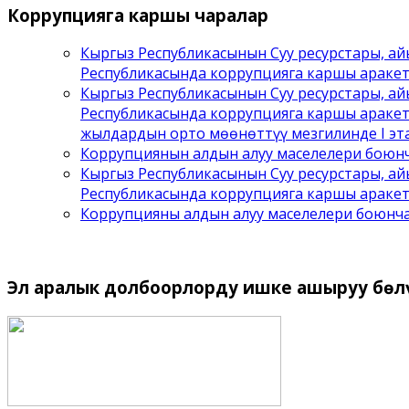
Коррупцияга
каршы чаралар
Кыргыз Республикасынын Суу ресурстары, а
Республикасында коррупцияга каршы араке
Кыргыз Республикасынын Суу ресурстары, а
Республикасында коррупцияга каршы аракет
жылдардын орто мөөнөттүү мезгилинде I эта
Коррупциянын алдын алуу маселелери боюнч
Кыргыз Республикасынын Суу ресурстары, а
Республикасында коррупцияга каршы аракет
Коррупцияны алдын алуу маселелери боюнч
Эл
аралык долбоорлорду ишке ашыруу бѳл