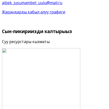
aibek_jusumambet_uulu@mail.ru
Жарандарды кабыл алуу графиги
Сын-пикириңизди
калтырыңыз
Суу ресурстары кызматы