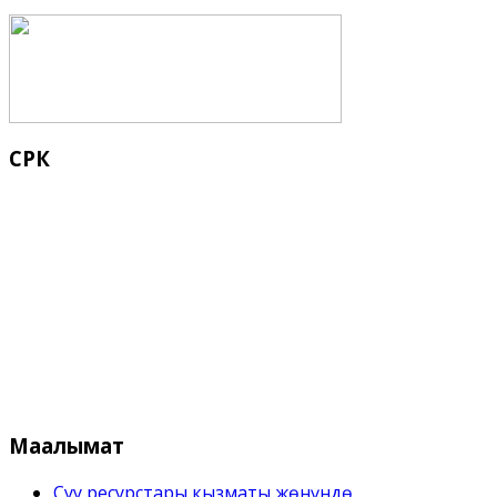
СРК
Кыргыз Республикасынын Суу 
Маалымат
Суу ресурстары кызматы жѳнүндѳ