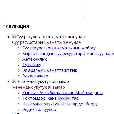
Навигация
Суу ресурстары кызматы жѳнүндѳ
Суу ресурстары кызматынын жобосу
Кыргызстандын суу ресурстары жана суу чар
Жетекчилик
Түзүлүшү
Эл аралык кызматташттык
Вакансиялар
Ченемдик укутук актылар
Кыргыз Республикасынын Мыйзамдары
Токтомдор жана буйруктар
Ченемдик укуктук актылар долбоору
Элдик талкуулоо