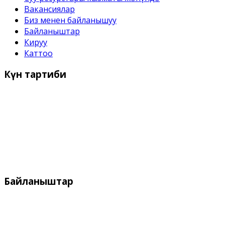
Вакансиялар
Биз менен байланышуу
Байланыштар
Кируу
Каттоо
Күн
тартиби
Иш күндѳрү:
Дүйшѳмбү- Жума 9:00 дон - 18:00 го чейин
Дем алыш күндѳрү:
Ишемби, Жекшемби
Байланыштар
Дареги:
Кыргызстан, Бишкек, 720055