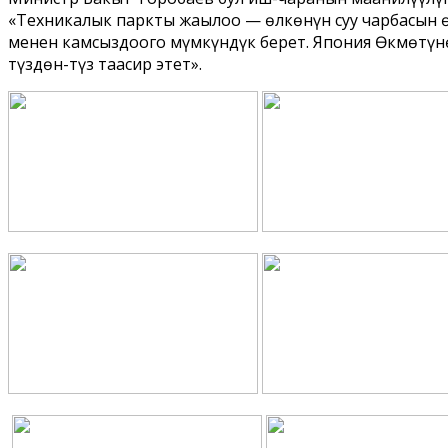
«Техникалык паркты жаңылоо — өлкөнүн суу чарбасын 
менен камсыздоого мүмкүндүк берет. Япония Өкмөтүнө
түздөн-түз таасир этет».