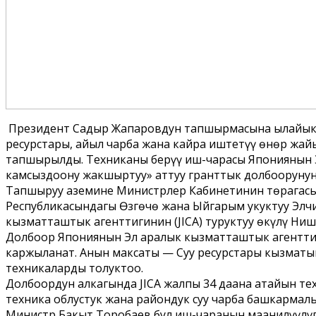
Президент Садыр Жапаровдун тапшырмасына ылайык, с
ресурстары, айыл чарба жана кайра иштетүү өнөр жа
тапшырылды. Техниканы берүү иш-чарасы Япониянын Э
камсыздоону жакшыртуу» аттуу гранттык долбоорунун
Тапшыруу аземине Министрлер Кабинетинин төрагасын
Республикасындагы Өзгөчө жана Ыйгарым укуктуу Элчи
кызматташтык агенттигинин (JICA) туруктуу өкүлү Ни
Долбоор Япониянын Эл аралык кызматташтык агенттиги
каржыланат. Анын максаты — Суу ресурстары кызматы
техникаларды толуктоо.
Долбоордун алкагында JICA жалпы 34 даана атайын те
техника облустук жана райондук суу чарба башкармал
Министр Бакыт Торобаев бул иш-чаранын маанилүүлүг