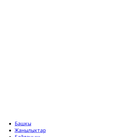
ул. Токтоналиева, 4 "А"
Телефон:
+996 312 54 90-95 (кабылдама)
Факс:
+996 312 54 90-95
E-mail:
svr@water.gov.kg
Башкы
Жанылыктар
Байланыш