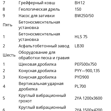
7
Грейферный ковш
ВН12
8
Геологическая дрель
150
9
Насос для зативки
BW250/50
Бетоносмеснтельная
Пять
установка
Бетоносмеснтельная
1
HLS 75
установка
2
Асфальтобетонный завод
LB30
Оборудование для
Шесть
обработки песка и гравия
1
Щековая дробилка
PEF500x750
2
Конусная дробилка
PYY—900,135
3
Конусная дробилка
PYD900
Вертикальная ударная
4
PL700
дробилка
Круглый вибрационный
5
2YA 1200x3600
грохот
Круглый вибрационный
6
2YA 1500x4200