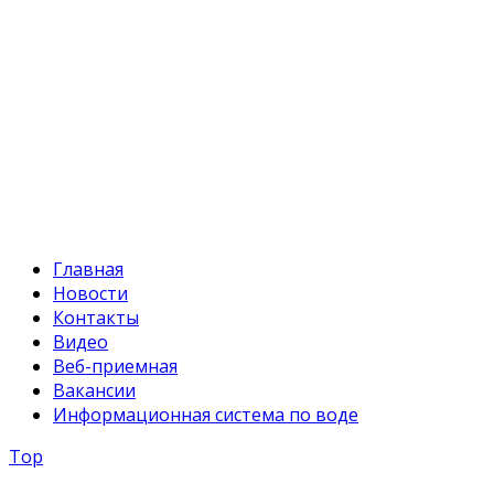
Факс:
+996 312 54 90-94
E-mail:
svr@water.gov.kg
Главная
Новости
Контакты
Видео
Веб-приемная
Вакансии
Информационная система по воде
Top