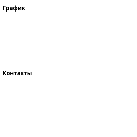
График
Рабочие дни:
Понедельник - Пятница с 9:00 - 18:00
Выходные дни:
Суббота, Воскресенье
Контакты
Адрес:
Кыргызстан, Бишкек, 720055
ул. Токтоналиева, 4 "А"
Телефон:
+996 312 54 90-95 (приемная)