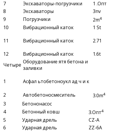
7
Экскаваторы-погрузчики
1 .Опт
8
Экскаваторы
3nv
4
9
Погрузчики
2m
10
Вибрационный каток
1 St
11
Вибрационный каток
2.71
12
Вибрационный каток
1.6t
Оборудование ятя бетона и
Четыре
заливки
1
Асфал ьтобетоноукл ад ч и к
4
2
Автобетоносмеситель
3.0m
3
Бетононасос
4
4
Бетонный ковш
З.Опт
5
Ударная дрель
CZ-A
6
Ударная дрель
ZZ-6A