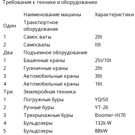
Требования к технике и оборудованию
Наименование машины
Характеристики
Транспортное
Один
оборудование
1
Самос ваты
20t
2
Самосвалы
I0t
Два
Подъемное оборудование
1
Башенные краны
25t/10t
2
Гусеничные краны
20t
3
Автомобильные краны
30t
4
Автомобильные краны
16t
Три
Землеройная техника
1
Погружные буры
YQI50
2
Ручные буры
YT-26
3
Трехрычажные буры
Boomer-HI70
4
Бульдозеры
132k W
5
Бульдозеры
88kW