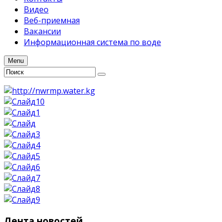
Видео
Веб-приемная
Вакансии
Информационная система по воде
Menu
Лента
новостей