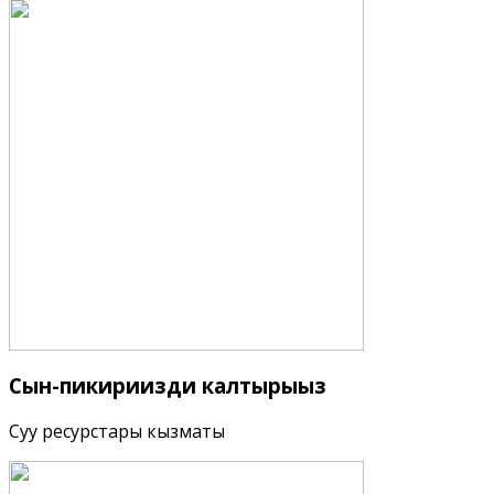
Сын-пикириңизди
калтырыңыз
Суу ресурстары кызматы