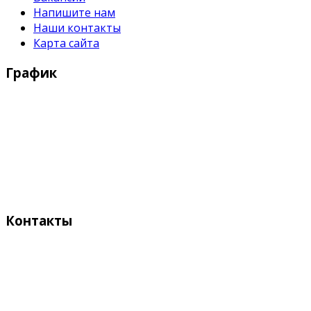
Напишите нам
Наши контакты
Карта сайта
График
Рабочие дни:
Понедельник - Пятница с 9:00 - 18:00
Выходные дни:
Суббота, Воскресенье
Контакты
Адрес:
Кыргызстан, Бишкек, 720055
ул. Токтоналиева, 4 "А"