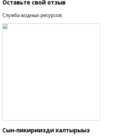
Оставьте
свой отзыв
Служба водных ресурсов
Сын-пикириңизди
калтырыңыз