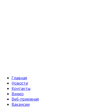
Телефон:
+996 312 54 90-95 (приемная)
Факс:
+996 312 54 90-94
E-mail:
svr@water.gov.kg
Главная
Новости
Контакты
Видео
Веб-приемная
Вакансии