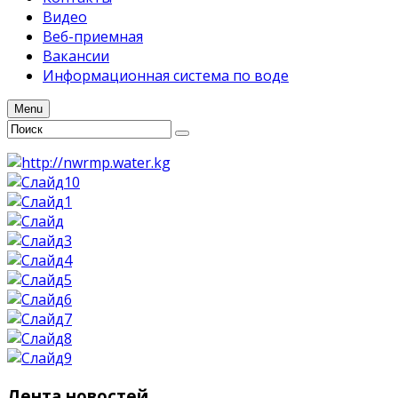
Видео
Веб-приемная
Вакансии
Информационная система по воде
Menu
Лента
новостей