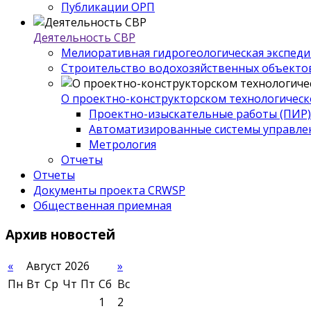
Публикации ОРП
Деятельность СВР
Мелиоративная гидрогеологическая экспед
Строительство водохозяйственных объекто
О проектно-конструкторском технологическ
Проектно-изыскательные работы (ПИР)
Автоматизированные системы управле
Метрология
Отчеты
Отчеты
Документы проекта CRWSP
Общественная приемная
Архив
новостей
«
Август 2026
»
Пн
Вт
Ср
Чт
Пт
Сб
Вс
1
2