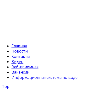
+996 312 54 90-94
E-mail:
svr@water.gov.kg
Главная
Новости
Контакты
Видео
Веб-приемная
Вакансии
Информационная система по воде
Top