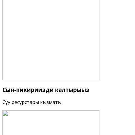
Сын-пикириңизди
калтырыңыз
Суу ресурстары кызматы