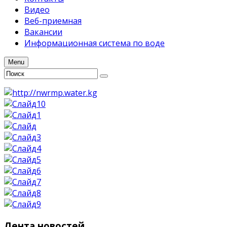
Видео
Веб-приемная
Вакансии
Информационная система по воде
Menu
Лента
новостей