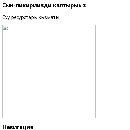
Сын-пикириңизди
калтырыңыз
Суу ресурстары кызматы
Навигация