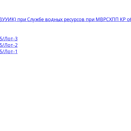
УВУУИК) при Службе водных ресурсов при МВРСХПП КР о
5/Лот-3
5/Лот-2
5/Лот-1