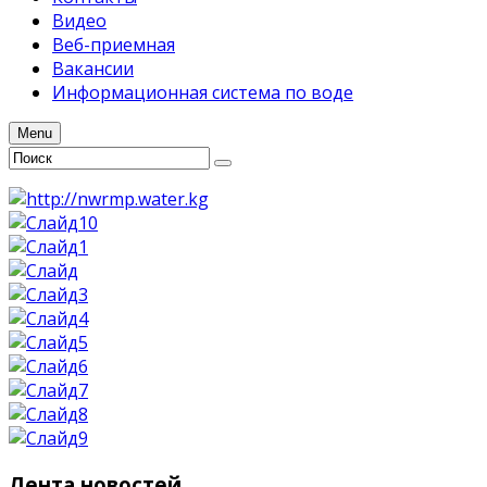
Видео
Веб-приемная
Вакансии
Информационная система по воде
Menu
Лента
новостей