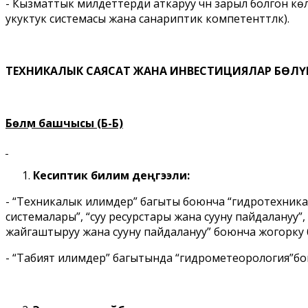
- Кызматтык милдеттерди аткаруу үчүн зарыл болгон 
укуктук системасы жана санариптик компетенттүүлүк).
ТЕХНИКАЛЫК САЯСАТ ЖАНА ИНВЕСТИЦИЯЛАР БӨЛҮ
Бөлүм башчысы (Б-Б)
Кесиптик билим деңгээли:
- “Техникалык илимдер” багыты боюнча “гидротехника
системалары”, “суу ресурстары жана сууну пайдалануу”
жайгаштыруу жана сууну пайдалануу” боюнча жогорку 
- “Табият илимдер” багытында “гидрометеорология”бо