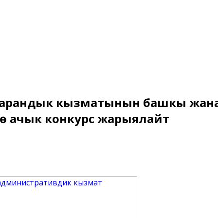
жарандык кызматынын башкы жана
гө ачык конкурс жарыялайт