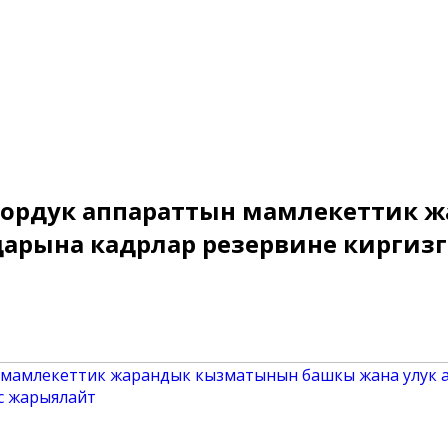
бордук аппараттын мамлекеттик 
рына кадрлар резервине киргизүү