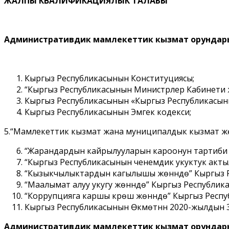
ЖАЛПЫ КВАЛИФИКАЦИЯЛЫК ТАЛАБЫ
Административдик мамлекеттик кызмат орундар
Кыргыз Республикасынын Конституциясы;
“Кыргыз Республикасынын Министрлер Кабинети 
Кыргыз Республикасынын «Кыргыз Республикасын
Кыргыз Республикасынын Эмгек кодекси;
5.“Мамлекеттик кызмат жана муниципалдык кызмат ж
“Жарандардын кайрылууларын кароонун тартиби 
“Кыргыз Республикасынын ченемдик укуктук акт
“Кызыкчылыктардын кагылышы жөнүндө” Кыргыз 
“Маалымат алуу укугу жөнүндө” Кыргыз Республи
“Коррупцияга каршы күрөшүү жөнүндө” Кыргыз Рес
Кыргыз Республикасынын Өкмөтүнүн 2020-жылдын 3
Административдик мамлекеттик кызмат орундары