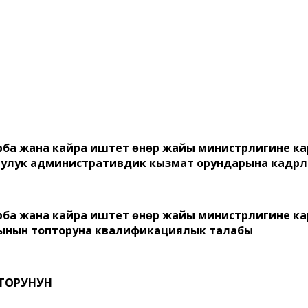
рба жана кайра иштетүү өнөр жайы министрлигине 
ук административдик кызмат орундарына кадрлар 
рба жана кайра иштетүү өнөр жайы министрлигине 
ынын топторуна квалификациялык талабы
ТОРУНУН