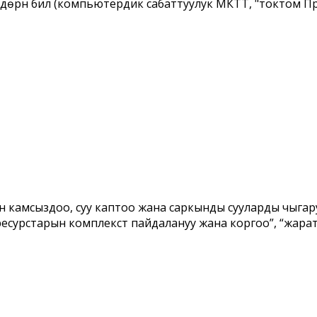
дөрүн билүү (компьютердик сабаттуулук МКТТ, "токтом 
ен камсыздоо, суу каптоо жана саркынды сууларды чыга
 ресурстарын комплекстүү пайдалануу жана коргоо”, “жа