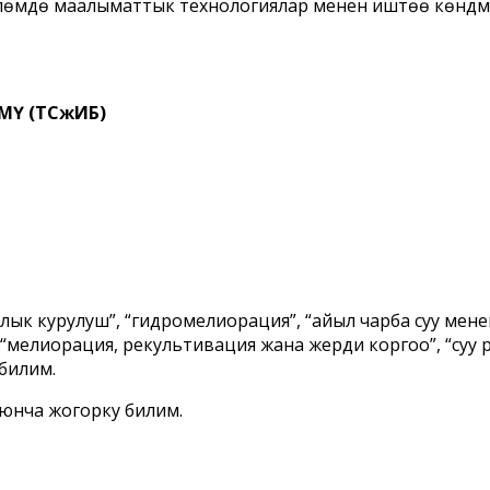
көлөмдө маалыматтык технологиялар менен иштөө көндүм
МҮ (ТСжИБ)
лык курулуш”, “гидромелиорация”, “айыл чарба суу мен
, “мелиорация, рекультивация жана жерди коргоо”, “суу
билим.
юнча жогорку билим.