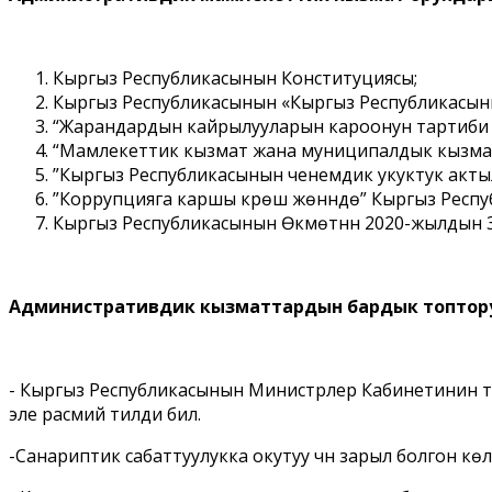
Кыргыз Республикасынын Конституциясы;
Кыргыз Республикасынын «Кыргыз Республикасын
“Жарандардын кайрылууларын кароонун тартиби 
“Мамлекеттик кызмат жана муниципалдык кызма
”Кыргыз Республикасынын ченемдик укуктук акт
”Коррупцияга каршы күрөшүү жөнүндө” Кыргыз Рес
Кыргыз Республикасынын Өкмөтүнүн 2020-жылдын 3-
Административдик кызматтардын бардык топтору 
- Кыргыз Республикасынын Министрлер Кабинетинин т
эле расмий тилди билүү.
-Санариптик сабаттуулукка окутуу үчүн зарыл болгон 