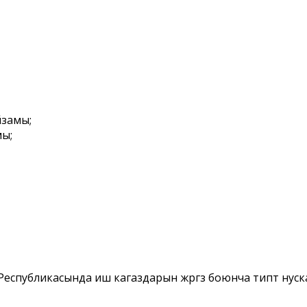
йзамы;
ы;
убликасында иш кагаздарын жүргүзүү боюнча типтүү нуск