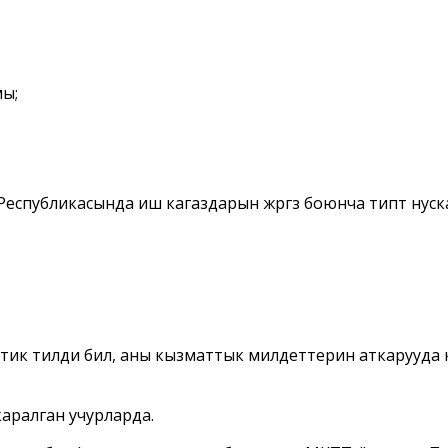
ы;
убликасында иш кагаздарын жүргүзүү боюнча типтүү нуск
ик тилди билүү, аны кызматтык милдеттерин аткарууда
аралган учурларда.