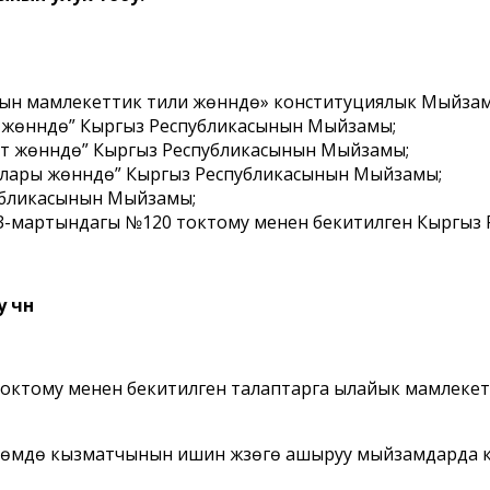
ын мамлекеттик тили жөнүндө» конституциялык Мыйзам
жөнүндө” Кыргыз Республикасынын Мыйзамы;
т жөнүндө” Кыргыз Республикасынын Мыйзамы;
ылары жөнүндө” Кыргыз Республикасынын Мыйзамы;
публикасынын Мыйзамы;
мартындагы №120 токтому менен бекитилген Кыргыз Респ
үчүн
октому менен бекитилген талаптарга ылайык мамлекетт
көлөмдө кызматчынын ишин жүзөгө ашыруу мыйзамдарда к