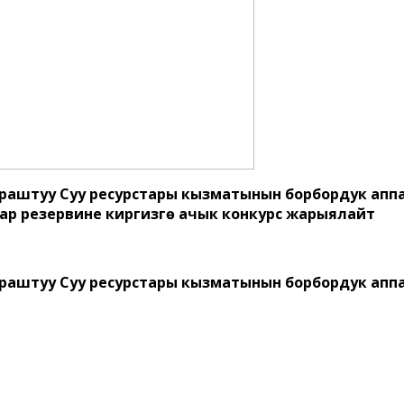
караштуу Суу ресурстары кызматынын борбордук апп
резервине киргизүүгө ачык конкурс жарыялайт
караштуу Суу ресурстары кызматынын борбордук ап