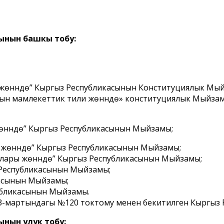
ынын башкы тобу:
жөнүндө” Кыргыз Республикасынын Конституциялык Мы
ын мамлекеттик тили жөнүндө» конституциялык Мыйзам
өнүндө” Кыргыз Республикасынын Мыйзамы;
жөнүндө” Кыргыз Республикасынын Мыйзамы;
ылары жөнүндө” Кыргыз Республикасынын Мыйзамы;
Республикасынын Мыйзамы;
касынын Мыйзамы;
публикасынын Мыйзамы.
-мартындагы №120 токтому менен бекитилген Кыргыз Респ
нын улук тобу: