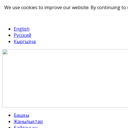
We use cookies to improve our website. By continuing to 
telegram
TikTok
English
Русский
Кыргызча
Башкы
Жанылыктар
Байланыш