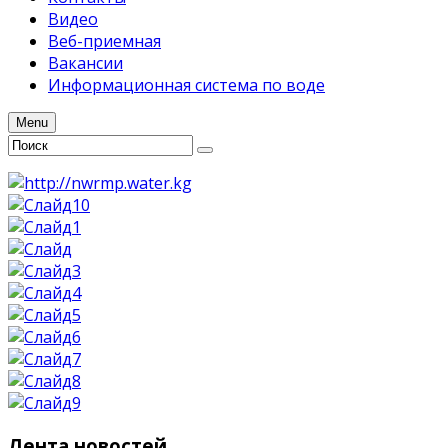
Видео
Веб-приемная
Вакансии
Информационная система по воде
Menu
Лента
новостей