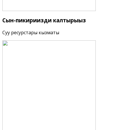
Сын-пикириңизди
калтырыңыз
Суу ресурстары кызматы