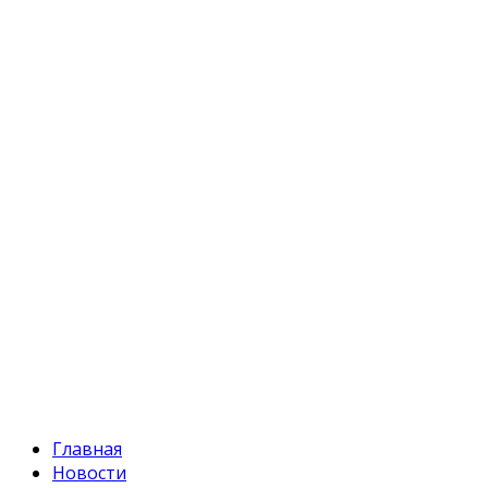
Адрес:
Кыргызстан, Бишкек, 720055
ул. Токтоналиева, 4 "А"
Телефон:
+996 312 54 90-95 (приемная)
Факс:
+996 312 54 90-94
E-mail:
svr@water.gov.kg
Главная
Новости