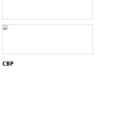
СВР
Служба водных водных ресурсов при М