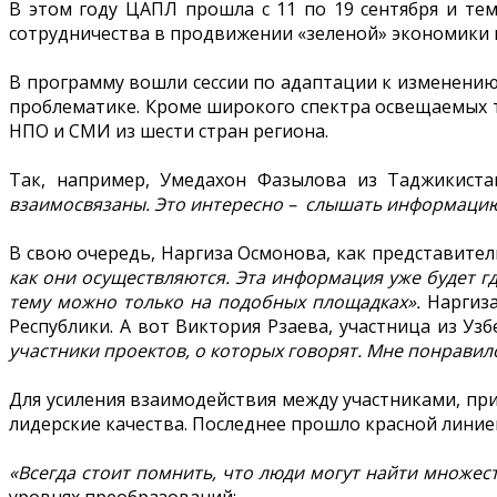
В этом году ЦАПЛ прошла с 11 по 19 сентября и те
сотрудничества в продвижении «зеленой» экономики п
В программу вошли сессии по адаптации к изменению
проблематике. Кроме широкого спектра освещаемых т
НПО и СМИ из шести стран региона.
Так, например, Умедахон Фазылова из Таджикист
взаимосвязаны. Это интересно – слышать информацию 
В свою очередь, Наргиза Осмонова, как представител
как они осуществляются. Эта информация уже будет г
тему можно только на подобных площадках».
Наргиз
Республики. А вот Виктория Рзаева, участница из У
участники проектов, о которых говорят. Мне понравило
Для усиления взаимодействия между участниками, п
лидерские качества. Последнее прошло красной линие
«Всегда стоит помнить, что люди могут найти множест
уровнях преобразований: