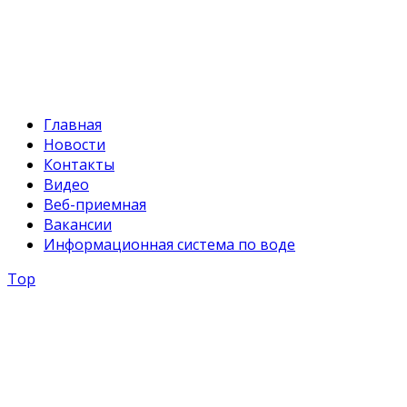
E-mail:
svr@water.gov.kg
Главная
Новости
Контакты
Видео
Веб-приемная
Вакансии
Информационная система по воде
Top