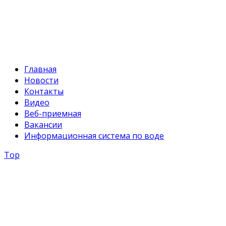
E-mail:
svr@water.gov.kg
Главная
Новости
Контакты
Видео
Веб-приемная
Вакансии
Информационная система по воде
Top