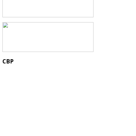
СВР
Служба водных водных ресурсов при М