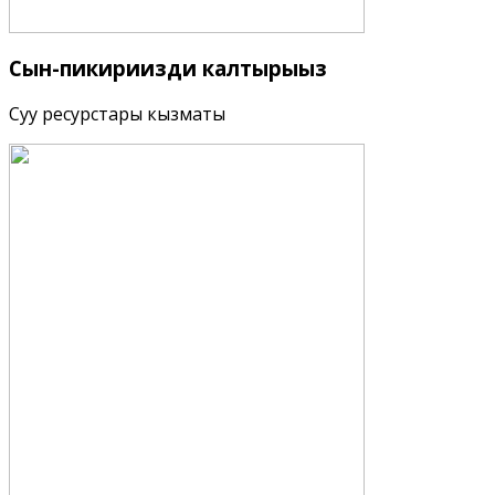
Сын-пикириңизди
калтырыңыз
Суу ресурстары кызматы