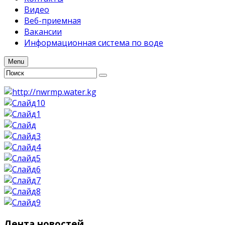
Видео
Веб-приемная
Вакансии
Информационная система по воде
Menu
Лента
новостей