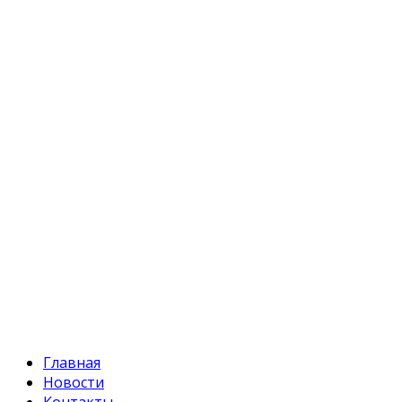
Кыргызстан, Бишкек, 720055
ул. Токтоналиева, 4 "А"
Телефон:
+996 312 54 90-95 (приемная)
Факс:
+996 312 54 90-94
E-mail:
svr@water.gov.kg
Главная
Новости
Контакты