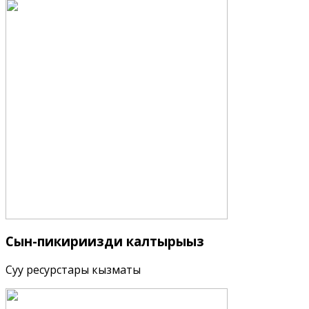
Сын-пикириңизди
калтырыңыз
Суу ресурстары кызматы