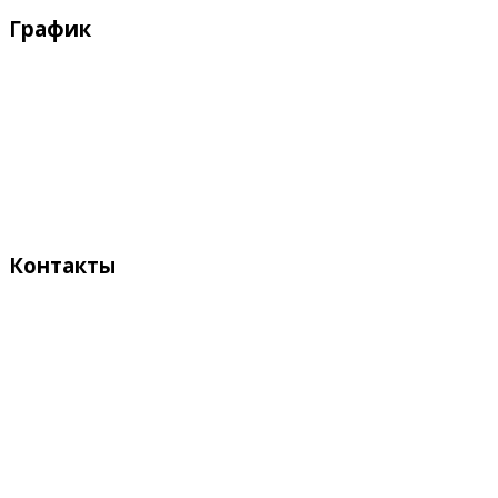
График
Рабочие дни:
Понедельник - Пятница с 9:00 - 18:00
Выходные дни:
Суббота, Воскресенье
Контакты
Адрес:
Кыргызстан, Бишкек, 720055
ул. Токтоналиева, 4 "А"
Телефон:
+996 312 54 90-95 (приемная)