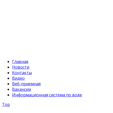
Факс:
+996 312 54 90-94
E-mail:
svr@water.gov.kg
Главная
Новости
Контакты
Видео
Веб-приемная
Вакансии
Информационная система по воде
Top