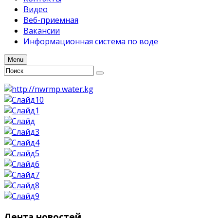
Видео
Веб-приемная
Вакансии
Информационная система по воде
Menu
Лента
новостей