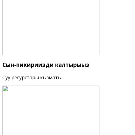
Сын-пикириңизди
калтырыңыз
Суу ресурстары кызматы