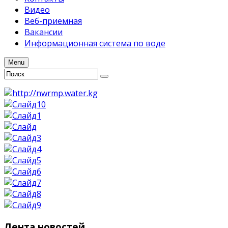
Видео
Веб-приемная
Вакансии
Информационная система по воде
Menu
Лента
новостей