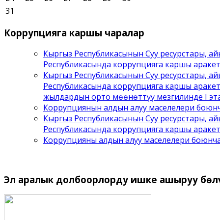
31
Коррупцияга
каршы чаралар
Кыргыз Республикасынын Суу ресурстары, а
Республикасында коррупцияга каршы араке
Кыргыз Республикасынын Суу ресурстары, а
Республикасында коррупцияга каршы аракет
жылдардын орто мөөнөттүү мезгилинде I эта
Коррупциянын алдын алуу маселелери боюнч
Кыргыз Республикасынын Суу ресурстары, а
Республикасында коррупцияга каршы аракет
Коррупцияны алдын алуу маселелери боюнч
Эл
аралык долбоорлорду ишке ашыруу бѳл