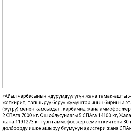
«Айыл чарбасынын ѳндүрүмдүүлүгүн жана тамак-ашты ж
жеткирип, тапшыруу берүү жумуштарынын биринчи эт
(жүгѳрү) менен камсыздап, карбамид жана аммофос жер 
2 СПАга 7000 кг, Ош облусундагы 5 СПАга 14100 кг, Жала
жана 1191273 кг түзгѳн аммофос жер семирткичтери 3
долбоорду ишке ашыруу бѳлүмүнүн адистери жана СПАны