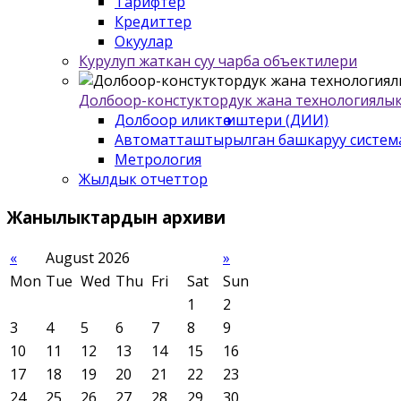
Тарифтер
Кредиттер
Окуулар
Курулуп жаткан суу чарба объектилери
Долбоор-констуктордук жана технологиялык
Долбоор иликтѳѳ иштери (ДИИ)
Автоматташтырылган башкаруу систем
Метрология
Жылдык отчеттор
Жанылыктардын
архиви
«
August 2026
»
Mon
Tue
Wed
Thu
Fri
Sat
Sun
1
2
3
4
5
6
7
8
9
10
11
12
13
14
15
16
17
18
19
20
21
22
23
24
25
26
27
28
29
30