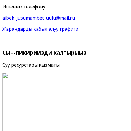
Ишеним телефону:
aibek_jusumambet_uulu@mail.ru
Жарандарды кабыл алуу графиги
Сын-пикириңизди
калтырыңыз
Суу ресурстары кызматы