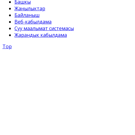
Башкы
Жанылыктар
Байланыш
Веб-кабылдама
Суу маалымат системасы
Жарандык кабылдама
Top