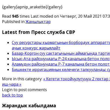
{gallery}apnip_arakette{/gallery}
Read
945
times
Last modified on Четверг, 20 Май 2021 07:
Published in
Жанылыктар
Latest from Пресс служба СВР
Суу ресурстары кызматынын борбордук аппаратт
ачык конкурс жарыялайт
Базар-Коргон суу сактагычынын аймагында тарти
Ысык-Ата районундагы Р-24 каналына бетон полот
Аламүдүн районундагы Р-7 каналына бетон поло
Бишкекте ирригациянын келечеги талкууланды: с
More in this category:
« Кегети токойчулугунун 2 гекта
иш-чара »
Login to post comments
back to top
Жарандык
кабылдама