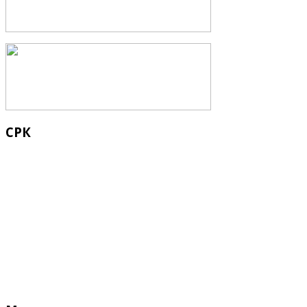
СРК
Кыргыз Республикасынын Суу 