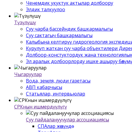
Ченемдик укуктук актылар долбоору
Элдик талкуулоо
Түзүлүшү
Суу чарба бассейндик башкармалыгы
Суу сактагыч башкармалыгы
Калыбына келтирүү гидрогеология экспедиц
Курулуп жаткан суу чарба объектилери Дир
Долбоор-констуктордук жана технологиялык
Эл аралык долбоорлорду ишке ашыруу бѳлүм
Чыгаруулар
Вода, земля, люди газетасы
АВП кабарчысы
Статьялар, интервьюлар
СРКнын ишмердүүлүгү
Суу пайдалануучулар ассоциациясы
СПАлар жѳнүндѳ