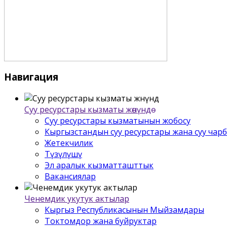
Навигация
Суу ресурстары кызматы жѳнүндѳ
Суу ресурстары кызматынын жобосу
Кыргызстандын суу ресурстары жана суу чар
Жетекчилик
Түзүлүшү
Эл аралык кызматташттык
Вакансиялар
Ченемдик укутук актылар
Кыргыз Республикасынын Мыйзамдары
Токтомдор жана буйруктар