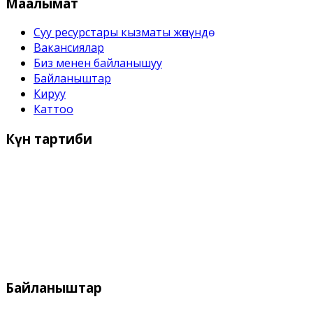
Маалымат
Суу ресурстары кызматы жѳнүндѳ
Вакансиялар
Биз менен байланышуу
Байланыштар
Кируу
Каттоо
Күн
тартиби
Иш күндѳрү:
Дүйшѳмбү- Жума 9:00 дон - 18:00 го чейин
Дем алыш күндѳрү:
Ишемби, Жекшемби
Байланыштар