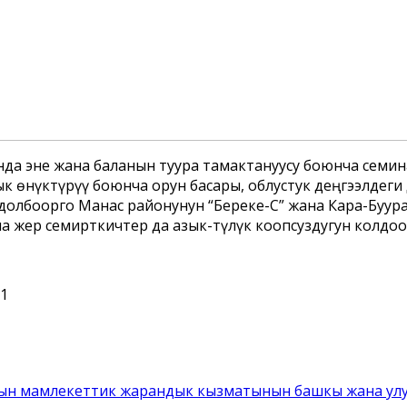
унда эне жана баланын туура тамактануусу боюнча семи
ык ѳнүктүрүү боюнча орун басары, облустук деңгээлде
олбоорго Манас районунун “Береке-С” жана Кара-Буура
а жер семирткичтер да азык-түлүк коопсуздугун колдо
01
ын мамлекеттик жарандык кызматынын башкы жана улу