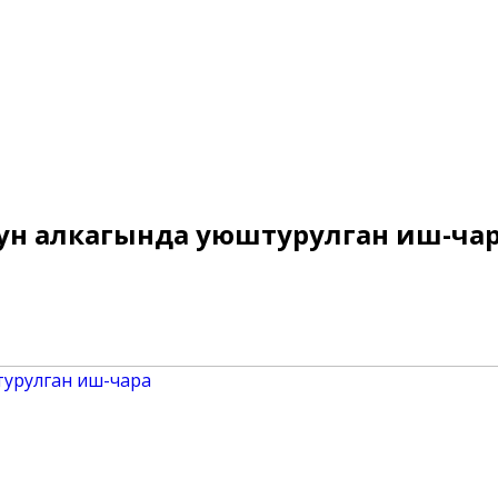
нун алкагында уюштурулган иш-ча