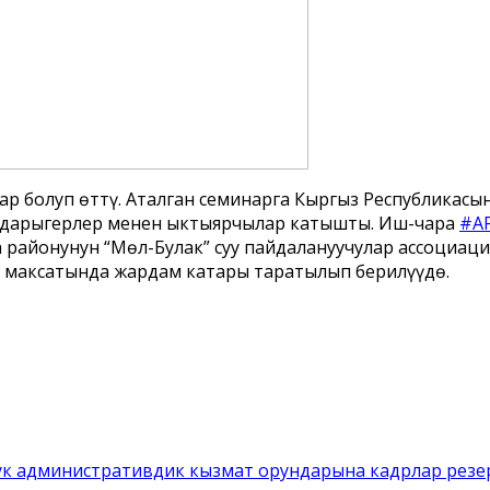
нар болуп ѳттү. Аталган семинарга Кыргыз Республикас
ги дарыгерлер менен ыктыярчылар катышты. Иш-чара
#A
 районунун “Мѳл-Булак” суу пайдалануучулар ассоциаци
о максатында жардам катары таратылып берилүүдѳ.
к административдик кызмат орундарына кадрлар резе