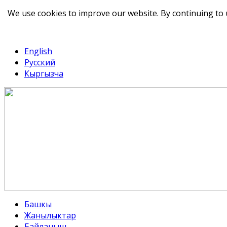
We use cookies to improve our website. By continuing to 
telegram
TikTok
English
Русский
Кыргызча
Башкы
Жанылыктар
Байланыш