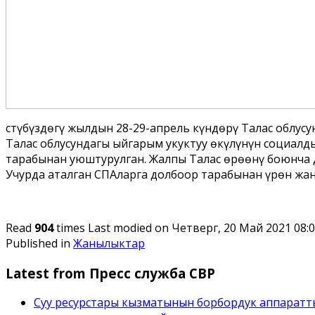
Үстүбүздѳгү жылдын 28-29-апрель күндѳрү Талас облус
Талас облусундагы ыйгарым укуктуу ѳкүлүнүн социалд
тарабынан уюштурулган. Жалпы Талас ѳрѳѳнү боюнча д
Учурда аталган СПАларга долбоор тарабынан үрѳн жан
Read
904
times
Last modified on Четверг, 20 Май 2021 08:
Published in
Жанылыктар
Latest from Пресс служба СВР
Суу ресурстары кызматынын борбордук аппаратт