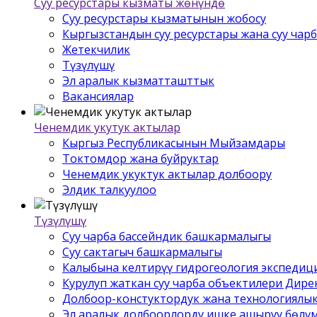
Суу ресурстары кызматы жѳнүндѳ
Суу ресурстары кызматынын жобосу
Кыргызстандын суу ресурстары жана суу чар
Жетекчилик
Түзүлүшү
Эл аралык кызматташттык
Вакансиялар
Ченемдик укутук актылар
Кыргыз Республикасынын Мыйзамдары
Токтомдор жана буйруктар
Ченемдик укуктук актылар долбоору
Элдик талкуулоо
Түзүлүшү
Суу чарба бассейндик башкармалыгы
Суу сактагыч башкармалыгы
Калыбына келтирүү гидрогеология экспедиц
Курулуп жаткан суу чарба объектилери Дир
Долбоор-констуктордук жана технологиялык
Эл аралык долбоорлорду ишке ашыруу бѳлү