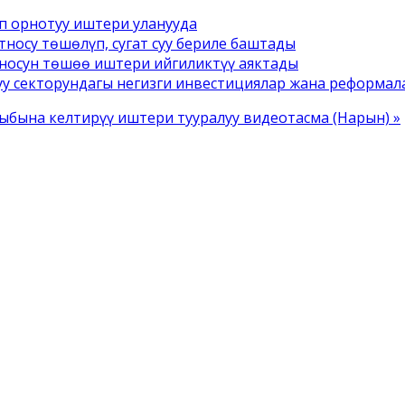
п орнотуу иштери уланууда
носу төшөлүп, сугат суу бериле баштады
тносун төшөө иштери ийгиликтүү аяктады
уу секторундагы негизги инвестициялар жана реформал
ыбына келтирүү иштери тууралуу видеотасма (Нарын) »