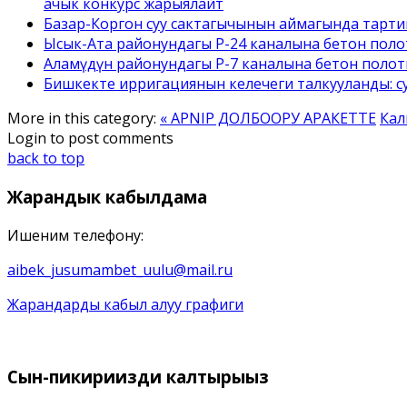
ачык конкурс жарыялайт
Базар-Коргон суу сактагычынын аймагында тарти
Ысык-Ата районундагы Р-24 каналына бетон полот
Аламүдүн районундагы Р-7 каналына бетон поло
Бишкекте ирригациянын келечеги талкууланды: с
More in this category:
« APNIP ДОЛБООРУ АРАКЕТТЕ
Кал
Login to post comments
back to top
Жарандык
кабылдама
Ишеним телефону:
aibek_jusumambet_uulu@mail.ru
Жарандарды кабыл алуу графиги
Сын-пикириңизди
калтырыңыз