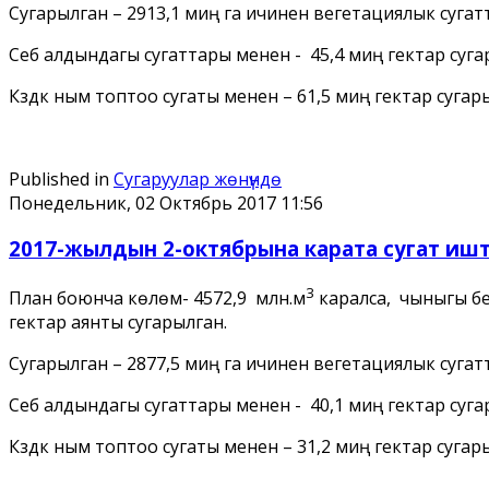
Сугарылган – 2913,1 миң га ичинен вегетациялык сугатт
Себүү алдындагы сугаттары менен - 45,4 миң гектар суг
Күздүк ным топтоо сугаты менен – 61,5 миң гектар сугар
Published in
Сугаруулар жѳнүндѳ
Понедельник, 02 Октябрь 2017 11:56
2017-жылдын 2-октябрына карата сугат иште
3
План боюнча көлөмү- 4572,9 млн.м
каралса, чыныгы бе
гектар аянты сугарылган.
Сугарылган – 2877,5 миң га ичинен вегетациялык сугатт
Себүү алдындагы сугаттары менен - 40,1 миң гектар суг
Күздүк ным топтоо сугаты менен – 31,2 миң гектар сугар