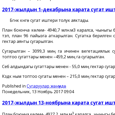
2017-жылдын 1-декабрына карата сугат иште
Бүгүнкү күнгө сугат иштери толук аяктады.
План боюнча көлөмү- 4940,7 млн.м3 каралса, чыныгы б
түзүп, план 96 пайызга аткарылган. Сугатка берилген
гектар аянты сугарылган.
Сугарылган – 3099,3 миң га ичинен вегетациялык с
топтоо сугаттары менен –459,2 миң га сугарылган.
Себүү алдындагы сугаттары менен - 55,0 миң гектар суг
Күздүк ным топтоо сугаты менен – 215,0 миң гектар су
Published in
Сугаруулар жѳнүндѳ
Понедельник, 13 Ноябрь 2017 09:04
2017-жылдын 13-ноябрына карата сугат иште
3
План боюнча көлөмү- 4927,2 млн.м
каралса, чыныгы бе