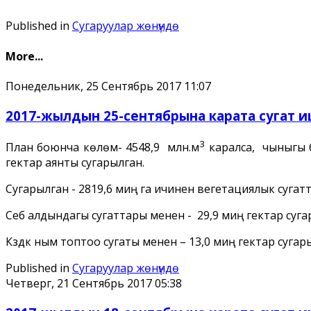
Published in
Сугаруулар жѳнүндѳ
More...
Понедельник, 25 Сентябрь 2017 11:07
2017-жылдын 25-сентябрына карата сугат иш
3
План боюнча көлөмү- 4548,9 млн.м
каралса, чыныгы б
гектар аянты сугарылган.
Сугарылган - 2819,6 миң га ичинен вегетациялык сугатт
Себүү алдындагы сугаттары менен - 29,9 миң гектар суг
Күздүк ным топтоо сугаты менен – 13,0 миң гектар сугар
Published in
Сугаруулар жѳнүндѳ
Четверг, 21 Сентябрь 2017 05:38