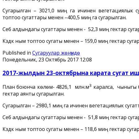
Сугарылган – 3021,0 миң га ичинен вегетациялык с
топтоо сугаттары менен –400,5 миң га сугарылган.
Себүү алдындагы сугаттары менен - 52,3 миң гектар суг
Күздүк ным топтоо сугаты менен – 159,0 миң гектар суга
Published in
Сугаруулар жѳнүндѳ
Понедельник, 23 Октябрь 2017 12:08
2017-жылдын 23-октябрына карата сугат ишт
3
План боюнча көлөмү- 4826,1 млн.м
каралса, чыныгы б
гектар аянты сугарылган.
Сугарылган – 2980,1 миң га ичинен вегетациялык сугатт
Себүү алдындагы сугаттары менен - 51,8 миң гектар суг
Күздүк ным топтоо сугаты менен – 118,6 миң гектар суга