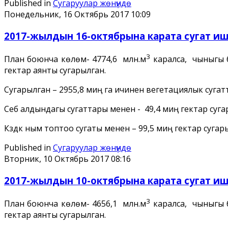
Published in
Сугаруулар жѳнүндѳ
Понедельник, 16 Октябрь 2017 10:09
2017-жылдын 16-октябрына карата сугат ишт
3
План боюнча көлөмү- 4774,6 млн.м
каралса, чыныгы б
гектар аянты сугарылган.
Сугарылган – 2955,8 миң га ичинен вегетациялык сугатт
Себүү алдындагы сугаттары менен - 49,4 миң гектар суг
Күздүк ным топтоо сугаты менен – 99,5 миң гектар сугар
Published in
Сугаруулар жѳнүндѳ
Вторник, 10 Октябрь 2017 08:16
2017-жылдын 10-октябрына карата сугат ишт
3
План боюнча көлөмү- 4656,1 млн.м
каралса, чыныгы б
гектар аянты сугарылган.