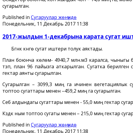
сугарылган.
Published in
Сугаруулар жѳнүндѳ
Понедельник, 11 Декабрь 2017 11:38
2017-жылдын 1-декабрына карата сугат иште
Бүгүнкү күнгө сугат иштери толук аяктады.
План боюнча көлөмү- 4940,7 млн.м3 каралса, чыныгы б
түзүп, план 96 пайызга аткарылган. Сугатка берилген
гектар аянты сугарылган.
Сугарылган – 3099,3 миң га ичинен вегетациялык с
топтоо сугаттары менен –459,2 миң га сугарылган.
Себүү алдындагы сугаттары менен - 55,0 миң гектар суг
Күздүк ным топтоо сугаты менен – 215,0 миң гектар су
Published in
Сугаруулар жѳнүндѳ
Понедельник, 11 Декабрь 2017 11:38