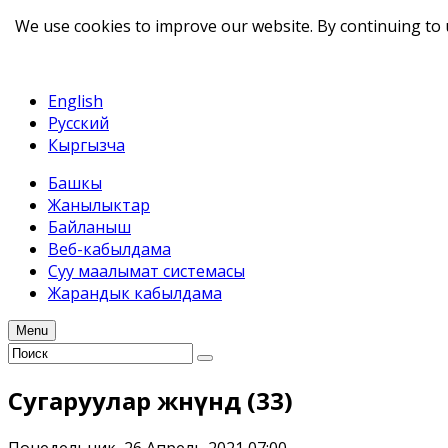
We use cookies to improve our website. By continuing to 
telegram
TikTok
English
Русский
Кыргызча
Башкы
Жанылыктар
Байланыш
Веб-кабылдама
Суу маалымат системасы
Жарандык кабылдама
Menu
Сугаруулар жѳнүндѳ (33)
Понедельник, 26 Апрель 2021 07:00