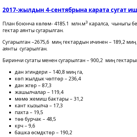
2017-жылдын 4-сентябрына карата сугат и
3
План боюнча көлөмү- 4185.1 млн.м
каралса, чыныгы бе
гектар аянты сугарылган.
Сугарылган –2675,6 миң гектардын ичинен – 189,2 миң 
аянты сугарылган.
Биринчи сугаты менен сугарылган – 900,2 миң гектарын
дан эгиндери – 140,8 миң га,
көп жылдык чөптөр – 236,4
дан жүгөрү – 87,3
жашылчалар – 119,4
мөмө жемиш бактары – 31,2
кант кызылча – 17,3
пахта – 19,5
төө бурчак – 48,5
күрүч – 9,6
башка өсүмдүктөр – 190,2