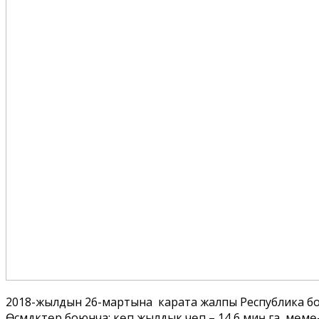
2018-жылдын 26-мартына карата жалпы Республика бо
Өсүмдүктөр боюнча; көп жылдык чөп – 14,6 миң га, мөмө