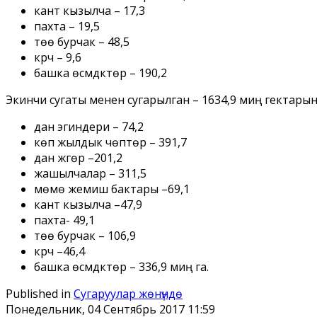
кант кызылча – 17,3
пахта – 19,5
төө бурчак – 48,5
күрүч – 9,6
башка өсүмдүктөр – 190,2
Экинчи сугаты менен сугарылган – 1634,9 миң гектарын
дан эгиндери – 74,2
көп жылдык чөптөр – 391,7
дан жүгөрү –201,2
жашылчалар – 311,5
мөмө жемиш бактары –69,1
кант кызылча –47,9
пахта- 49,1
төө бурчак – 106,9
күрүч –46,4
башка өсүмдүктөр – 336,9 миң га.
Published in
Сугаруулар жѳнүндѳ
Понедельник, 04 Сентябрь 2017 11:59