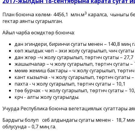
2017-жылдын 18-сентябрына карата сугат 
3
План боюнча көлөмү- 4456,1 млн.м
каралса, чыныгы бе
гектар аянты сугарылган.
Айыл чарба өсүмдүктөр боюнча:
дан эгиндери, биринчи сугаты менен – 140,8 миң г
көп жылдык чөп – эки жолу сугарылып, үчүнчү сугаты
дан жүгөрү –үч жолу сугарылып, төртүнчү сугаты – 27,7
жашылчалар – үч жолу сугарылып, төртүнчү сугаты – 
мөмө жемиш бактары – үч жолу сугарылып, төртүнчү 
кант кызылча - үч жолу сугарылып, төртүнчү сугаты –
пахта - үч жолу сугарылып, төртүнчү сугаты – 10,1
төө бурчак - үч жолу сугарылып, төртүнчү сугаты – 10
күрүч - алты жолу сугарылды.
Учурда Республика боюнча вегетациялык сугаттары аякта
Бардыгы болуп себүү алдындагы сугаты менен - 18,7 миң
облусунда – 0,7 миң га.