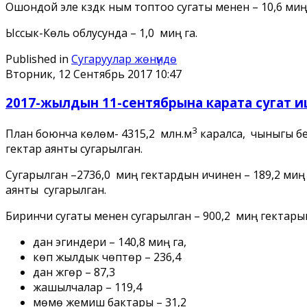
Ошондой эле күздүк ным топтоо сугаты менен – 10,6 миң 
Ыссык-Көль облусунда – 1,0 миң га.
Published in
Сугаруулар жѳнүндѳ
Вторник, 12 Сентябрь 2017 10:47
2017-жылдын 11-сентябрына карата сугат 
3
План боюнча көлөмү- 4315,2 млн.м
каралса, чыныгы бе
гектар аянты сугарылган.
Сугарылган –2736,0 миң гектардын ичинен – 189,2 миң 
аянты сугарылган.
Биринчи сугаты менен сугарылган – 900,2 миң гектарын
дан эгиндери – 140,8 миң га,
көп жылдык чөптөр – 236,4
дан жүгөрү – 87,3
жашылчалар – 119,4
мөмө жемиш бактары – 31,2