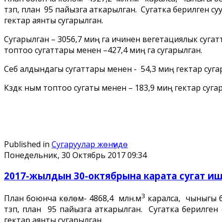
түзүп, план 95 пайызга аткарылган. Сугатка берилген с
гектар аянты сугарылган.
Сугарылган – 3056,7 миң га ичинен вегетациялык сугат
топтоо сугаттары менен –427,4 миң га сугарылган.
Себүү алдындагы сугаттары менен - 54,3 миң гектар суг
Күздүк ным топтоо сугаты менен – 183,9 миң гектар суга
Published in
Сугаруулар жѳнүндѳ
Понедельник, 30 Октябрь 2017 09:34
2017-жылдын 30-октябрына карата сугат ишт
3
План боюнча көлөмү- 4868,4 млн.м
каралса, чыныгы б
түзүп, план 95 пайызга аткарылган. Сугатка берилген
гектар аянты сугарылган.