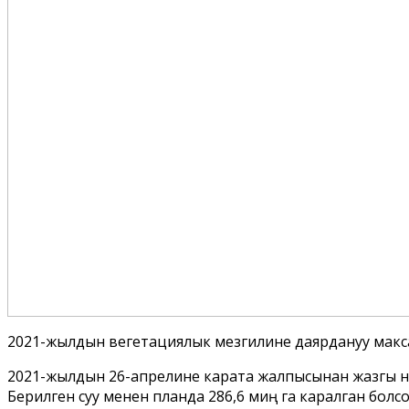
2021-жылдын вегетациялык мезгилине даярдануу максат
2021-жылдын 26-апрелине карата жалпысынан жазгы ным т
Берилген суу менен планда 286,6 миң га каралган болсо