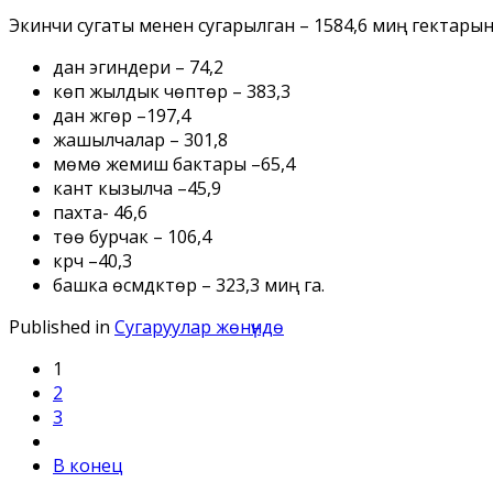
Экинчи сугаты менен сугарылган – 1584,6 миң гектарын
дан эгиндери – 74,2
көп жылдык чөптөр – 383,3
дан жүгөрү –197,4
жашылчалар – 301,8
мөмө жемиш бактары –65,4
кант кызылча –45,9
пахта- 46,6
төө бурчак – 106,4
күрүч –40,3
башка өсүмдүктөр – 323,3 миң га.
Published in
Сугаруулар жѳнүндѳ
1
2
3
В конец