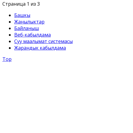
Страница 1 из 3
Башкы
Жанылыктар
Байланыш
Веб-кабылдама
Суу маалымат системасы
Жарандык кабылдама
Top