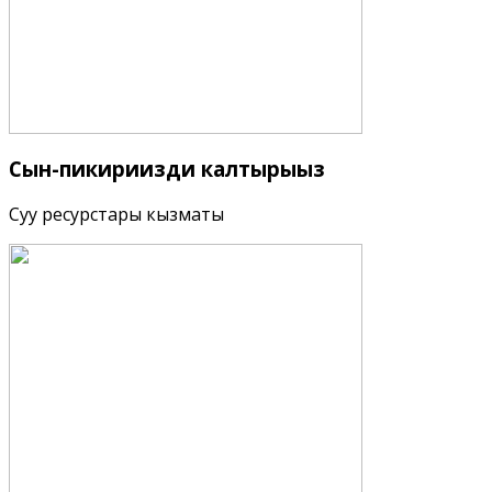
Сын-пикириңизди
калтырыңыз
Суу ресурстары кызматы