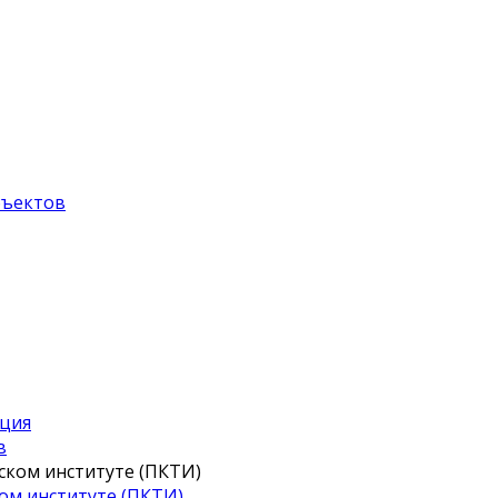
бъектов
иция
в
ом институте (ПКТИ)