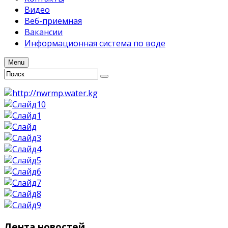
Видео
Веб-приемная
Вакансии
Информационная система по воде
Menu
Лента
новостей