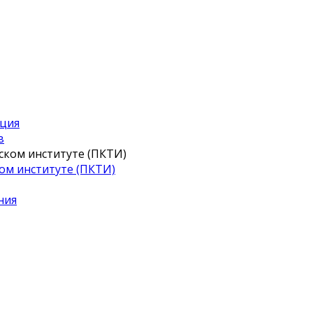
иция
в
ом институте (ПКТИ)
ния