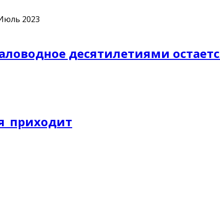
 Июль 2023
 Маловодное десятилетиями остает
ля_приходит