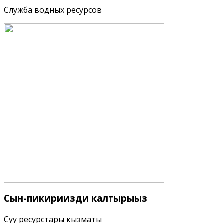
Служба водных ресурсов
Сын-пикириңизди
калтырыңыз
Суу ресурстары кызматы