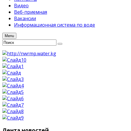
Видео
Веб-приемная
Вакансии
Информационная система по воде
Menu
Лента
новостей