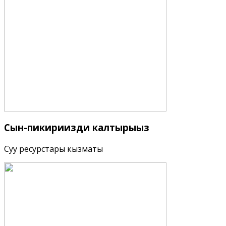
Сын-пикириңизди
калтырыңыз
Суу ресурстары кызматы