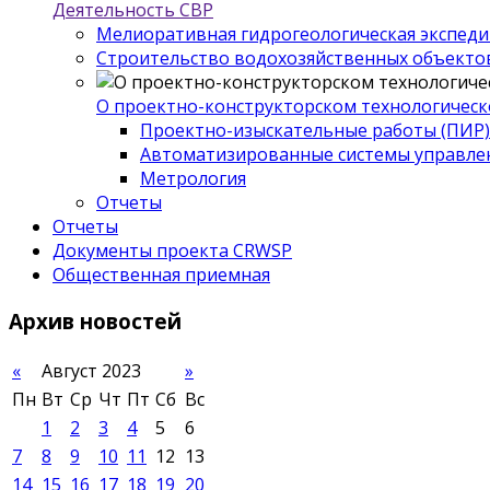
Деятельность СВР
Мелиоративная гидрогеологическая экспед
Строительство водохозяйственных объекто
О проектно-конструкторском технологическ
Проектно-изыскательные работы (ПИР)
Автоматизированные системы управле
Метрология
Отчеты
Отчеты
Документы проекта CRWSP
Общественная приемная
Архив
новостей
«
Август 2023
»
Пн
Вт
Ср
Чт
Пт
Сб
Вс
1
2
3
4
5
6
7
8
9
10
11
12
13
14
15
16
17
18
19
20