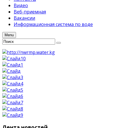
Видео
Веб-приемная
Вакансии
Информационная система по воде
Menu
Лента
новостей