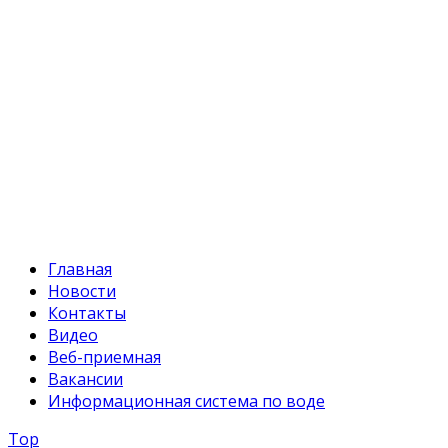
+996 312 54 90-95 (приемная)
Факс:
+996 312 54 90-94
E-mail:
svr@water.gov.kg
Главная
Новости
Контакты
Видео
Веб-приемная
Вакансии
Информационная система по воде
Top