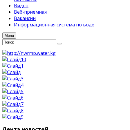
Видео
Веб-приемная
Вакансии
Информационная система по воде
Menu
Лента
новостей