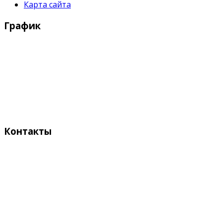
Карта сайта
График
Рабочие дни:
Понедельник - Пятница с 9:00 - 18:00
Выходные дни:
Суббота, Воскресенье
Контакты
Адрес:
Кыргызстан, Бишкек, 720055
ул. Токтоналиева, 4 "А"
Телефон: