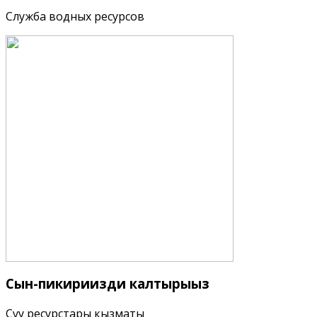
Служба водных ресурсов
Сын-пикириңизди
калтырыңыз
Суу ресурстары кызматы