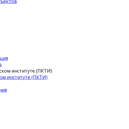
бъектов
иция
в
ом институте (ПКТИ)
ния