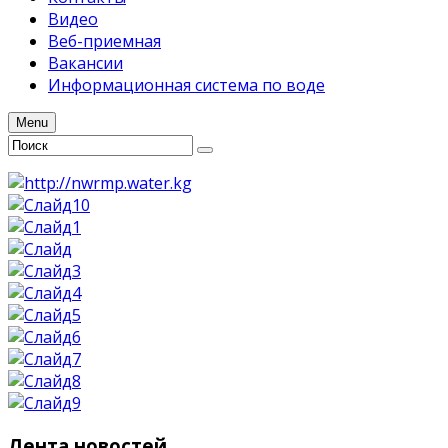
Видео
Веб-приемная
Вакансии
Информационная система по воде
Menu
Лента
новостей