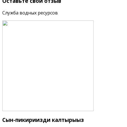
Оставьте
свой отзыв
Служба водных ресурсов
Сын-пикириңизди
калтырыңыз