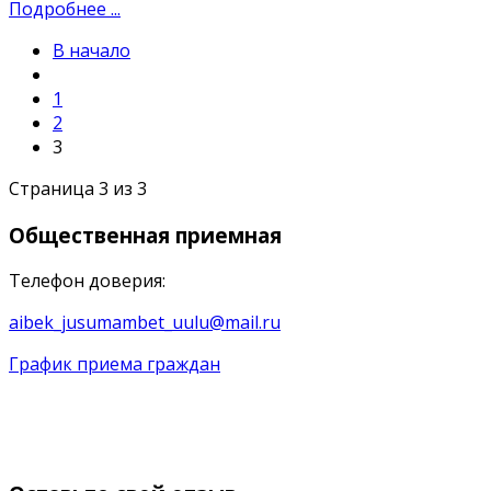
Подробнее ...
В начало
1
2
3
Страница 3 из 3
Общественная
приемная
Телефон доверия:
aibek_jusumambet_uulu@mail.ru
График приема граждан