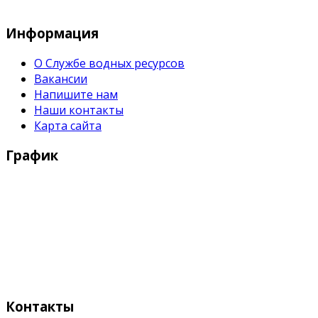
Служба водных водных ресурсов при М
Информация
О Службе водных ресурсов
Вакансии
Напишите нам
Наши контакты
Карта сайта
График
Рабочие дни:
Понедельник - Пятница с 9:00 - 18:00
Выходные дни:
Суббота, Воскресенье
Контакты