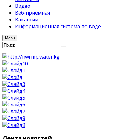
Видео
Веб-приемная
Вакансии
Информационная система по воде
Menu
Лента
новостей