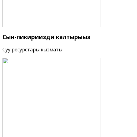
Сын-пикириңизди
калтырыңыз
Суу ресурстары кызматы