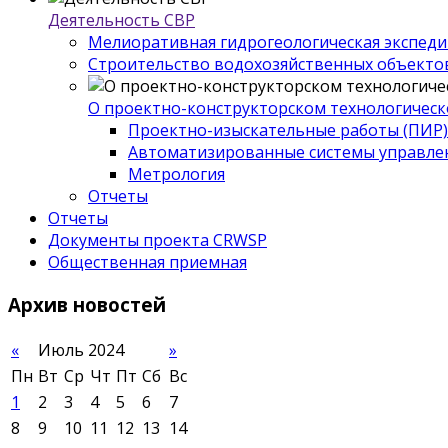
Деятельность СВР
Мелиоративная гидрогеологическая экспед
Строительство водохозяйственных объекто
О проектно-конструкторском технологическ
Проектно-изыскательные работы (ПИР)
Автоматизированные системы управле
Метрология
Отчеты
Отчеты
Документы проекта CRWSP
Общественная приемная
Архив
новостей
«
Июль 2024
»
Пн
Вт
Ср
Чт
Пт
Сб
Вс
1
2
3
4
5
6
7
8
9
10
11
12
13
14