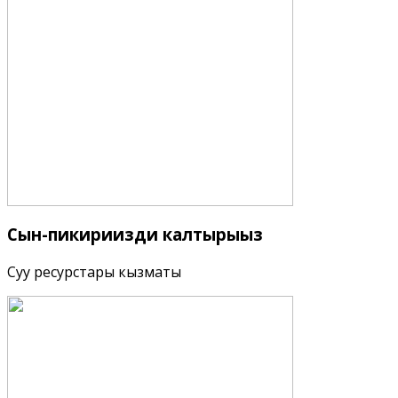
Сын-пикириңизди
калтырыңыз
Суу ресурстары кызматы