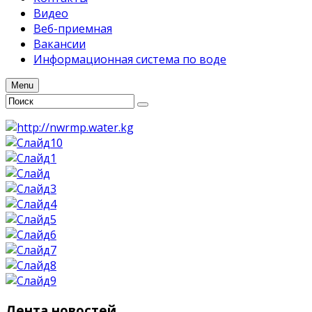
Видео
Веб-приемная
Вакансии
Информационная система по воде
Menu
Лента
новостей