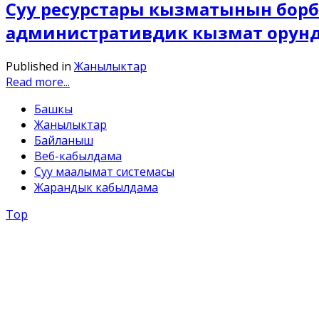
Суу ресурстары кызматынын бор
административдик кызмат орунда
Published in
Жанылыктар
Read more...
Башкы
Жанылыктар
Байланыш
Веб-кабылдама
Суу маалымат системасы
Жарандык кабылдама
Top