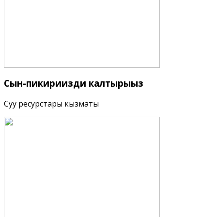
Сын-пикириңизди
калтырыңыз
Суу ресурстары кызматы