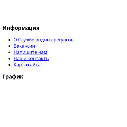
Служба водных водных ресурсов при М
Информация
О Службе водных ресурсов
Вакансии
Напишите нам
Наши контакты
Карта сайта
График
Рабочие дни:
Понедельник - Пятница с 9:00 - 18:00
Выходные дни:
Суббота, Воскресенье