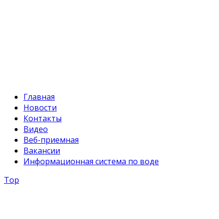
+996 312 54 90-94
E-mail:
svr@water.gov.kg
Главная
Новости
Контакты
Видео
Веб-приемная
Вакансии
Информационная система по воде
Top