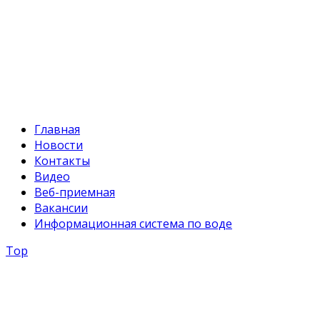
+996 312 54 90-94
E-mail:
svr@water.gov.kg
Главная
Новости
Контакты
Видео
Веб-приемная
Вакансии
Информационная система по воде
Top