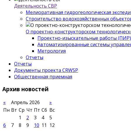
Деятельность СВР
Мелиоративная гидрогеологическая экспед
Строительство водохозяйственных объекто
О проектно-конструкторском технологическ
Проектно-изыскательные работы (ПИР)
Автоматизированные системы управле
Метрология
Отчеты
Отчеты
Документы проекта CRWSP
Общественная приемная
Архив
новостей
«
Апрель 2026
»
Пн
Вт
Ср
Чт
Пт
Сб
Вс
1
2
3
4
5
6
7
8
9
10
11
12