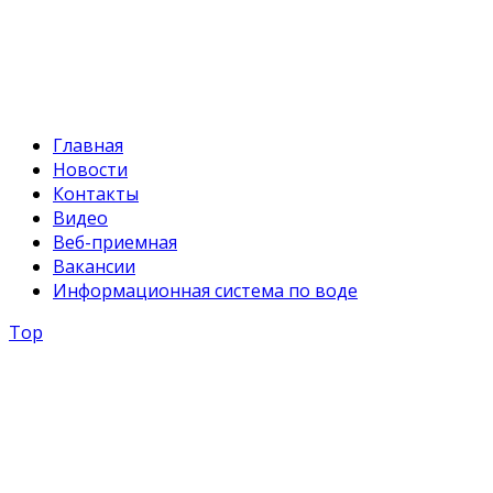
E-mail:
svr@water.gov.kg
Главная
Новости
Контакты
Видео
Веб-приемная
Вакансии
Информационная система по воде
Top