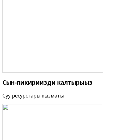
Сын-пикириңизди
калтырыңыз
Суу ресурстары кызматы