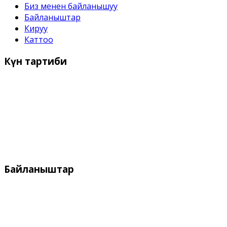
Биз менен байланышуу
Байланыштар
Кируу
Каттоо
Күн
тартиби
Иш күндѳрү:
Дүйшѳмбү- Жума 9:00 дон - 18:00 го чейин
Дем алыш күндѳрү:
Ишемби, Жекшемби
Байланыштар
Дареги:
Кыргызстан, Бишкек, 720055