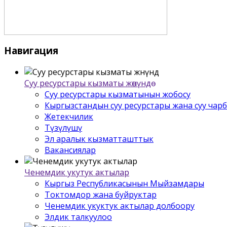
Навигация
Суу ресурстары кызматы жѳнүндѳ
Суу ресурстары кызматынын жобосу
Кыргызстандын суу ресурстары жана суу чар
Жетекчилик
Түзүлүшү
Эл аралык кызматташттык
Вакансиялар
Ченемдик укутук актылар
Кыргыз Республикасынын Мыйзамдары
Токтомдор жана буйруктар
Ченемдик укуктук актылар долбоору
Элдик талкуулоо