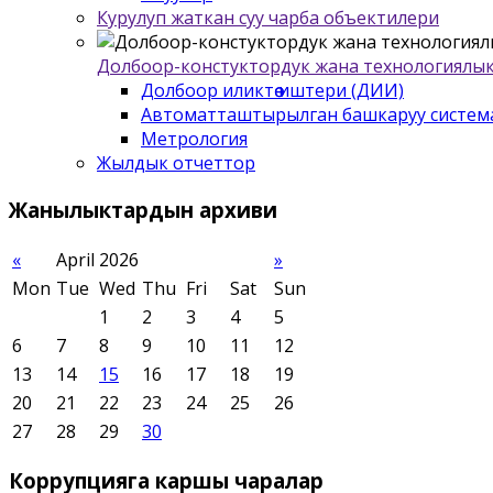
Курулуп жаткан суу чарба объектилери
Долбоор-констуктордук жана технологиялык
Долбоор иликтѳѳ иштери (ДИИ)
Автоматташтырылган башкаруу систем
Метрология
Жылдык отчеттор
Жанылыктардын
архиви
«
April 2026
»
Mon
Tue
Wed
Thu
Fri
Sat
Sun
1
2
3
4
5
6
7
8
9
10
11
12
13
14
15
16
17
18
19
20
21
22
23
24
25
26
27
28
29
30
Коррупцияга
каршы чаралар