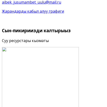
aibek_jusumambet_uulu@mail.ru
Жарандарды кабыл алуу графиги
Сын-пикириңизди
калтырыңыз
Суу ресурстары кызматы