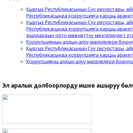
Кыргыз Республикасынын Суу ресурстары, а
Республикасында коррупцияга каршы араке
Кыргыз Республикасынын Суу ресурстары, а
Республикасында коррупцияга каршы аракет
жылдардын орто мөөнөттүү мезгилинде I эта
Коррупциянын алдын алуу маселелери боюнч
Кыргыз Республикасынын Суу ресурстары, а
Республикасында коррупцияга каршы аракет
Коррупцияны алдын алуу маселелери боюнч
Эл
аралык долбоорлорду ишке ашыруу бѳл