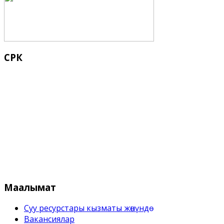
СРК
Кыргыз Республикасынын Суу 
Маалымат
Суу ресурстары кызматы жѳнүндѳ
Вакансиялар