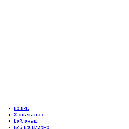
ул. Токтоналиева, 4 "А"
Телефон:
+996 312 54 90-95 (кабылдама)
Факс:
+996 312 54 90-95
E-mail:
svr@water.gov.kg
Башкы
Жанылыктар
Байланыш
Веб-кабылдама