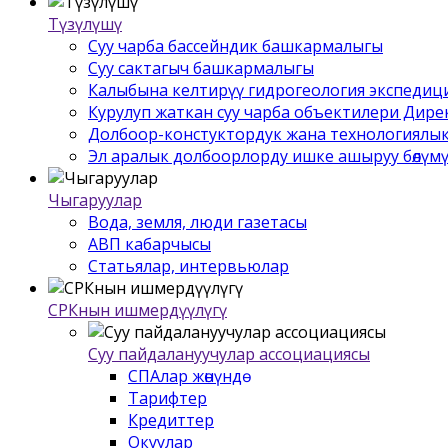
Түзүлүшү
Суу чарба бассейндик башкармалыгы
Суу сактагыч башкармалыгы
Калыбына келтирүү гидрогеология экспедиц
Курулуп жаткан суу чарба объектилери Дир
Долбоор-констуктордук жана технологиялык
Эл аралык долбоорлорду ишке ашыруу бѳлүм
Чыгаруулар
Вода, земля, люди газетасы
АВП кабарчысы
Статьялар, интервьюлар
СРКнын ишмердүүлүгү
Суу пайдалануучулар ассоциациясы
СПАлар жѳнүндѳ
Тарифтер
Кредиттер
Окуулар