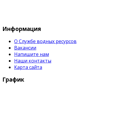
Служба водных водных ресурсов при М
Информация
О Службе водных ресурсов
Вакансии
Напишите нам
Наши контакты
Карта сайта
График
Рабочие дни:
Понедельник - Пятница с 9:00 - 18:00
Выходные дни:
Суббота, Воскресенье