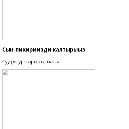
Сын-пикириңизди
калтырыңыз
Суу ресурстары кызматы