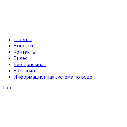
E-mail:
svr@water.gov.kg
Главная
Новости
Контакты
Видео
Веб-приемная
Вакансии
Информационная система по воде
Top