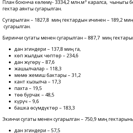
3
План боюнча көлөмү- 3334,2 млн.м
каралса, чыныгы бе
гектар аянты сугарылган.
Сугарылган – 1827,8 миң гектардын ичинен – 189,2 миң
сугарылган.
Биринчи сугаты менен сугарылган – 887,7 миң гектар
дан эгиндери – 137,8 миң га,
көп жылдык чөптөр – 234,6
дан жүгөрү – 87,6
жашылчалар – 118,3
мөмө жемиш бактары – 31,2
кант кызылча – 17,3
пахта – 19,5
төө бурчак – 48,5
күрүч – 9,6
башка өсүмдүктөр – 183,3
Экинчи сугаты менен сугарылган – 750,9 миң гектарын
дан эгиндери – 57,5