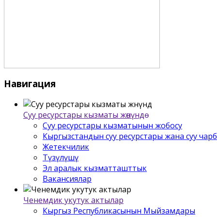
Навигация
Суу ресурстары кызматы жѳнүндѳ
Суу ресурстары кызматынын жобосу
Кыргызстандын суу ресурстары жана суу чар
Жетекчилик
Түзүлүшү
Эл аралык кызматташттык
Вакансиялар
Ченемдик укутук актылар
Кыргыз Республикасынын Мыйзамдары