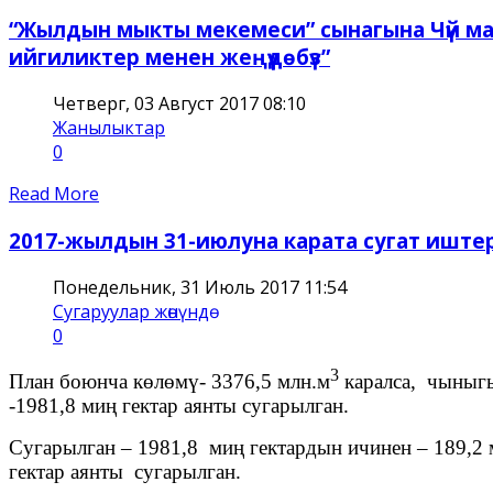
“Жылдын мыкты мекемеси” сынагына Чүй ма
ийгиликтер менен жеңүүдөбүз”
Четверг, 03 Август 2017 08:10
Жанылыктар
0
Read More
2017-жылдын 31-июлуна карата сугат ишт
Понедельник, 31 Июль 2017 11:54
Сугаруулар жѳнүндѳ
0
3
План боюнча көлөмү- 3376,5 млн.м
каралса, чыныгы
-1981,8 миң гектар аянты сугарылган.
Сугарылган – 1981,8 миң гектардын ичинен – 189,2 м
гектар аянты сугарылган.