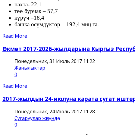
пахта- 22,1
төө бурчак – 57,7
күрүч –18,4
башка өсүмдүктөр – 192,4 миң га.
Read More
Өкмөт 2017-2026-жылдарына Кыргыз Республ
Понедельник, 31 Июль 2017 11:22
Жанылыктар
0
Read More
2017-жылдын 24-июлуна карата сугат ишт
Понедельник, 24 Июль 2017 11:28
Сугаруулар жѳнүндѳ
0