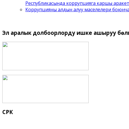
Республикасында коррупцияга каршы аракет
Коррупцияны алдын алуу маселелери боюнч
Эл
аралык долбоорлорду ишке ашыруу бѳлүм
СРК