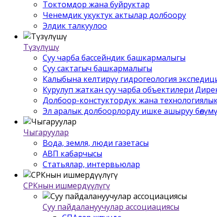
Токтомдор жана буйруктар
Ченемдик укуктук актылар долбоору
Элдик талкуулоо
Түзүлүшү
Суу чарба бассейндик башкармалыгы
Суу сактагыч башкармалыгы
Калыбына келтирүү гидрогеология экспедиц
Курулуп жаткан суу чарба объектилери Дир
Долбоор-констуктордук жана технологиялык
Эл аралык долбоорлорду ишке ашыруу бѳлүм
Чыгаруулар
Вода, земля, люди газетасы
АВП кабарчысы
Статьялар, интервьюлар
СРКнын ишмердүүлүгү
Суу пайдалануучулар ассоциациясы