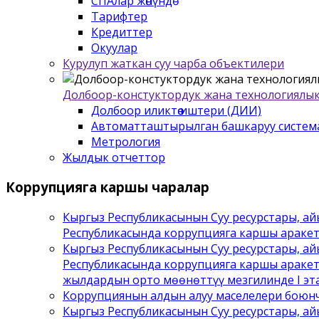
СПАлар жѳнүндѳ
Тарифтер
Кредиттер
Окуулар
Курулуп жаткан суу чарба объектилери
Долбоор-констуктордук жана технологиялык
Долбоор иликтѳѳ иштери (ДИИ)
Автоматташтырылган башкаруу систем
Метрология
Жылдык отчеттор
Коррупцияга
каршы чаралар
Кыргыз Республикасынын Суу ресурстары, а
Республикасында коррупцияга каршы араке
Кыргыз Республикасынын Суу ресурстары, а
Республикасында коррупцияга каршы аракет
жылдардын орто мөөнөттүү мезгилинде I эта
Коррупциянын алдын алуу маселелери боюнч
Кыргыз Республикасынын Суу ресурстары, а