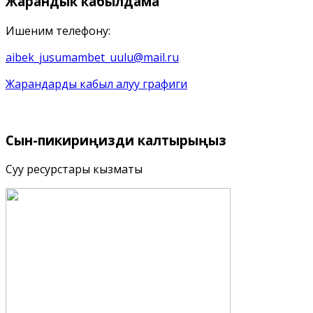
Жарандык
кабылдама
Ишеним телефону:
aibek_jusumambet_uulu@mail.ru
Жарандарды кабыл алуу графиги
Сын-пикириңизди
калтырыңыз
Суу ресурстары кызматы