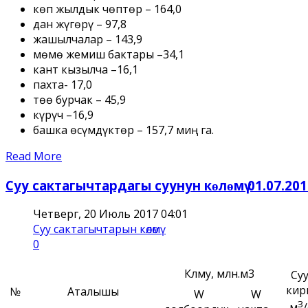
көп жылдык чөптөр – 164,0
дан жүгөрү – 97,8
жашылчалар – 143,9
мөмө жемиш бактары –34,1
кант кызылча –16,1
пахта- 17,0
төө бурчак – 45,9
күрүч –16,9
башка өсүмдүктөр – 157,7 миң га.
Read More
Суу сактагычтардагы суунун кɵлɵмү 01.07.201
Четверг, 20 Июль 2017 04:01
Суу сактагычтарын кѳлѳмү
0
Кѳлѳму, млн.м3
Су
кир
№
Аталышы
W
W
З
м