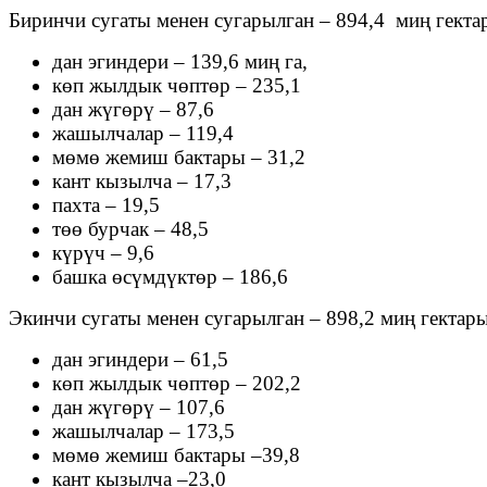
Биринчи сугаты менен сугарылган – 894,4 миң гект
дан эгиндери – 139,6 миң га,
көп жылдык чөптөр – 235,1
дан жүгөрү – 87,6
жашылчалар – 119,4
мөмө жемиш бактары – 31,2
кант кызылча – 17,3
пахта – 19,5
төө бурчак – 48,5
күрүч – 9,6
башка өсүмдүктөр – 186,6
Экинчи сугаты менен сугарылган – 898,2 миң гекта
дан эгиндери – 61,5
көп жылдык чөптөр – 202,2
дан жүгөрү – 107,6
жашылчалар – 173,5
мөмө жемиш бактары –39,8
кант кызылча –23,0