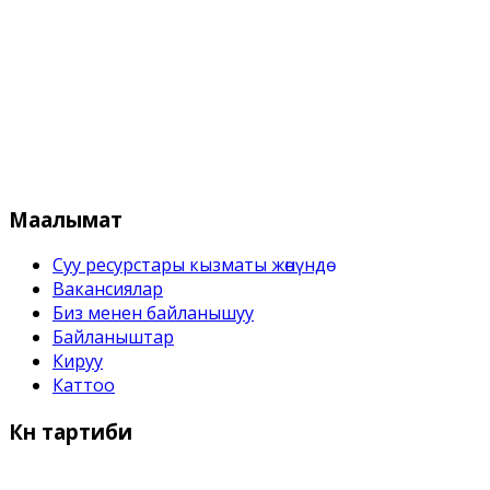
Кыргыз Республикасынын Суу 
Маалымат
Суу ресурстары кызматы жѳнүндѳ
Вакансиялар
Биз менен байланышуу
Байланыштар
Кируу
Каттоо
Күн
тартиби
Иш күндѳрү: