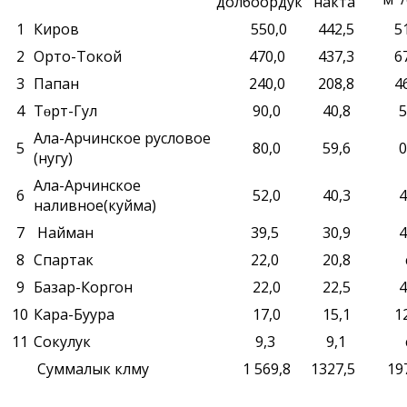
долбоордук
накта
1
Киров
550,0
442,5
5
2
Орто-Токой
470,0
437,3
6
3
Папан
240,0
208,8
4
4
Тɵрт-Гул
90,0
40,8
5
Ала-Арчинское русловое
5
80,0
59,6
0
(нугу)
Ала-Арчинское
6
52,0
40,3
4
наливное(куйма)
7
Найман
39,5
30,9
4
8
Спартак
22,0
20,8
9
Базар-Коргон
22,0
22,5
4
10
Кара-Буура
17,0
15,1
1
11
Сокулук
9,3
9,1
Суммалык кѳлѳму
1 569,8
1327,5
19