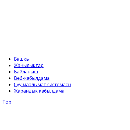
+996 312 54 90-95
E-mail:
svr@water.gov.kg
Башкы
Жанылыктар
Байланыш
Веб-кабылдама
Суу маалымат системасы
Жарандык кабылдама
Top