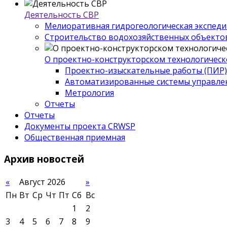
Деятельность СВР
Мелиоративная гидрогеологическая экспед
Строительство водохозяйственных объекто
О проектно-конструкторском технологическ
Проектно-изыскательные работы (ПИР)
Автоматизированные системы управле
Метрология
Отчеты
Отчеты
Документы проекта CRWSP
Общественная приемная
Архив
новостей
«
Август 2026
»
Пн
Вт
Ср
Чт
Пт
Сб
Вс
1
2
3
4
5
6
7
8
9