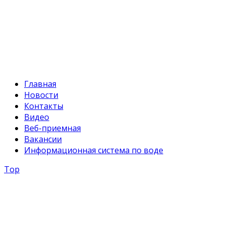
+996 312 54 90-94
E-mail:
svr@water.gov.kg
Главная
Новости
Контакты
Видео
Веб-приемная
Вакансии
Информационная система по воде
Top