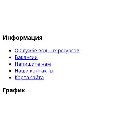
Служба водных водных ресурсов при М
Информация
О Службе водных ресурсов
Вакансии
Напишите нам
Наши контакты
Карта сайта
График
Рабочие дни:
Понедельник - Пятница с 9:00 - 18:00
Выходные дни: