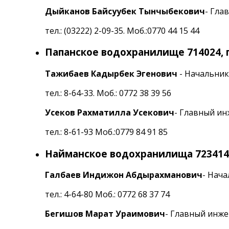
Дыйканов Байсуубек Тынчыбекович
- Гла
тел.: (03222) 2-09-35. Моб.:0770 44 15 44
Папанское водохранилище 714024, г.
Тажибаев Кадырбек Эгенович
- Начальник
тел.: 8-64-33. Моб.: 0772 38 39 56
Усеков Рахматилла Усекович
- Главный и
тел.: 8-61-93 Моб.:0779 84 91 85
Найманское водохранилища 723414 ,
Галбаев Индижон Абдырахманович
- Нач
тел.: 4-64-80 Моб.: 0772 68 37 74
Бегишов Марат Ураимович
- Главный инж