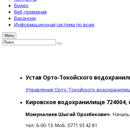
Видео
Веб-приемная
Вакансии
Информационная система по воде
Menu
Устав Орто-Токойского водохрани
Управление Орто-Токойского водохранили
Кировское водохранилище 724004, с.
Момуналиев Шыгай Орозбекович
- Начал
тел.: 6-00-13. Моб.: 0771 93 42 81