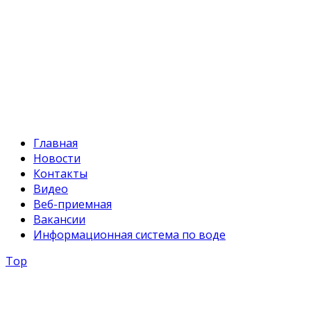
Факс:
+996 312 54 90-94
E-mail:
svr@water.gov.kg
Главная
Новости
Контакты
Видео
Веб-приемная
Вакансии
Информационная система по воде
Top