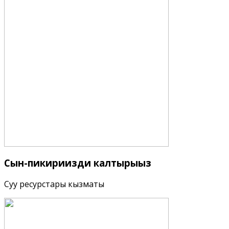
Сын-пикириңизди
калтырыңыз
Суу ресурстары кызматы