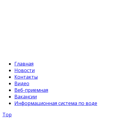
Факс:
+996 312 54 90-94
E-mail:
svr@water.gov.kg
Главная
Новости
Контакты
Видео
Веб-приемная
Вакансии
Информационная система по воде
Top