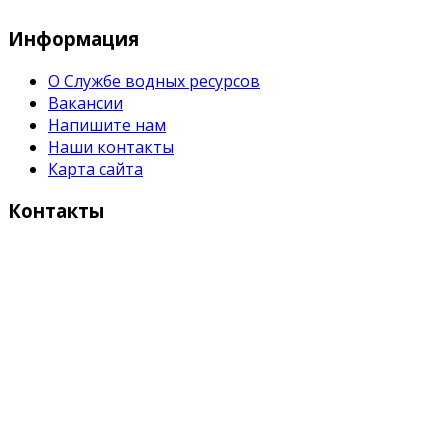
Информация
О Службе водных ресурсов
Вакансии
Напишите нам
Наши контакты
Карта сайта
Контакты
Адрес:
Кыргызстан, Бишкек, 720055
ул. Токтоналиева, 4 "А"
Телефон:
+996 312 54 90-95 (приемная)