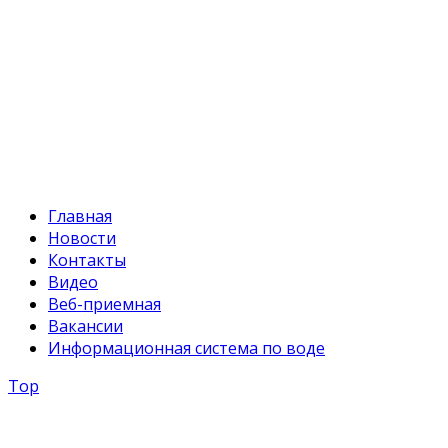
Факс:
+996 312 54 90-94
E-mail:
svr@water.gov.kg
Главная
Новости
Контакты
Видео
Веб-приемная
Вакансии
Информационная система по воде
Top