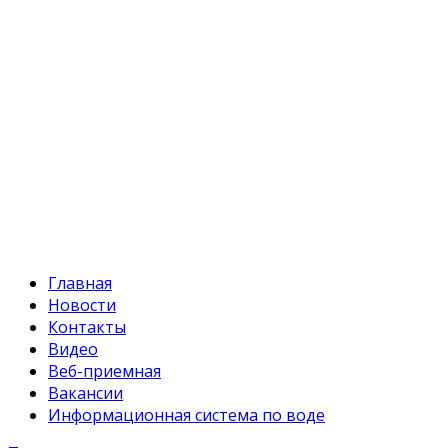
+996 312 54 90-95 (приемная)
Факс:
+996 312 54 90-94
E-mail:
svr@water.gov.kg
Главная
Новости
Контакты
Видео
Веб-приемная
Вакансии
Информационная система по воде