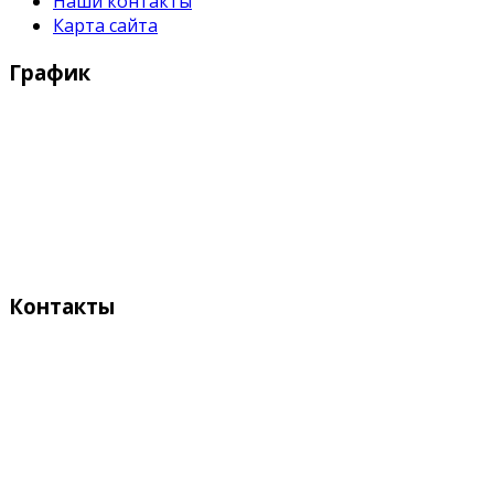
Наши контакты
Карта сайта
График
Рабочие дни:
Понедельник - Пятница с 9:00 - 18:00
Выходные дни:
Суббота, Воскресенье
Контакты
Адрес:
Кыргызстан, Бишкек, 720055
ул. Токтоналиева, 4 "А"
Телефон: