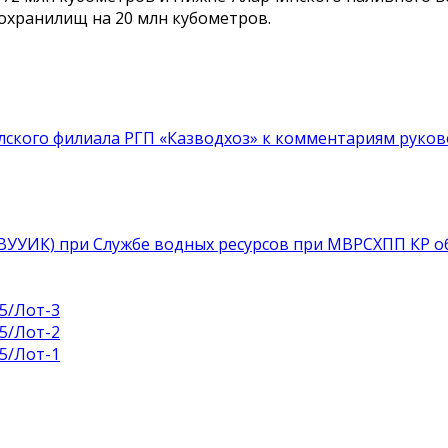
охранилищ на 20 млн кубометров.
кого филиала РГП «Казводхоз» к комментариям руков
УВУУИК) при Службе водных ресурсов при МВРСХПП КР о
5/Лот-3
5/Лот-2
5/Лот-1