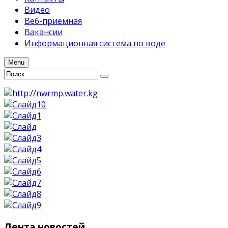
Видео
Веб-приемная
Вакансии
Информационная система по воде
Menu
Лента
новостей