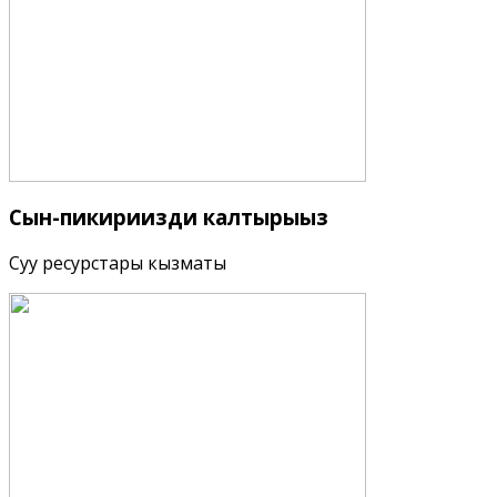
Сын-пикириңизди
калтырыңыз
Суу ресурстары кызматы