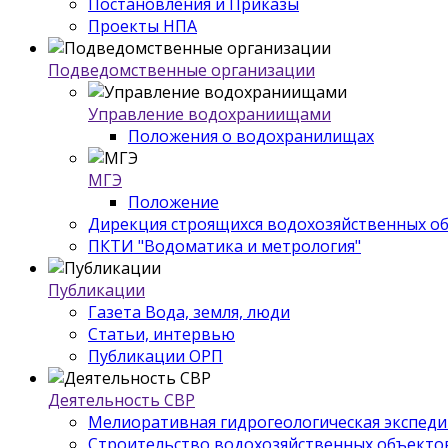
Постановления и Приказы
Проекты НПА
Подведомственные организации
Управление водохраниищами
Положения о водохранилищах
МГЭ
Положение
Дирекция строящихся водохозяйственных о
ПКТИ "Водоматика и метрология"
Публикации
Газета Вода, земля, люди
Статьи, интервью
Публикации ОРП
Деятельность СВР
Мелиоративная гидрогеологическая экспед
Строительство водохозяйственных объекто