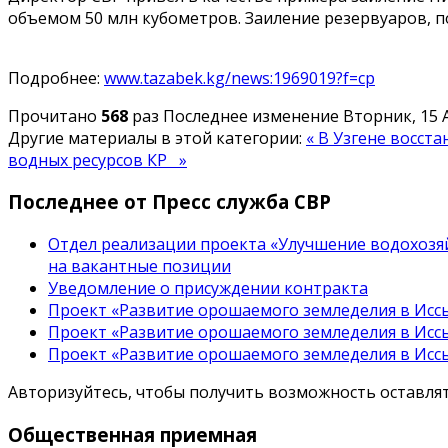
объемом 50 млн кубометров. Заиление резервуаров, п
Подробнее:
www.tazabek.kg/news:1969019?f=cp
Прочитано
568
раз
Последнее изменение Вторник, 15 А
Другие материалы в этой категории:
« В Узгене восс
водных ресурсов КР »
Последнее от Пресс служба СВР
Отдел реализации проекта «Улучшение водохозяй
на вакантные позиции
Уведомление о присуждении контракта
Проект «Развитие орошаемого земледелия в Иссы
Проект «Развитие орошаемого земледелия в Иссы
Проект «Развитие орошаемого земледелия в Иссы
Авторизуйтесь, чтобы получить возможность оставл
Общественная
приемная